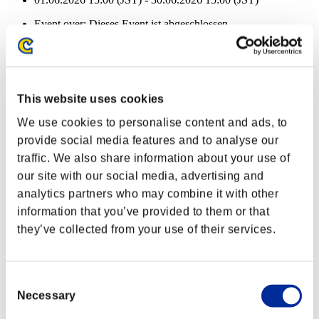
Event over:
Dieses Event ist abgeschlossen
01.06.2026 15:00 (JST) - 30.06.2026 15:00 (JST)
Verbleibende Gesundheit:
Dreadnought
0%
This website uses cookies
Verbleibende Gesundheit:
We use cookies to personalise content and ads, to
Dreadnought
0%
provide social media features and to analyse our
Verbleibende Gesundheit:
traffic. We also share information about your use of
our site with our social media, advertising and
Dreadnought
0%
analytics partners who may combine it with other
Verbleibende Gesundheit:
information that you’ve provided to them or that
they’ve collected from your use of their services.
Dreadnought
0%
Verbleibende Gesundheit:
Dreadnought
0%
Consent
Necessary
Selection
Verbleibende Gesundheit: