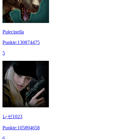
Pulecinella
Punkte:130874475
5
レゼ1023
Punkte:105894658
6