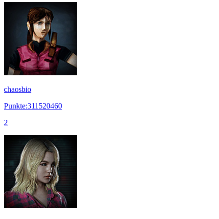
chaosbio
Punkte:311520460
2