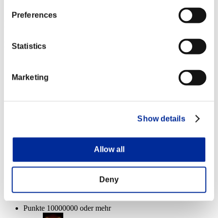
Dreadnought
0%
Preferences
Event-Belohnungen
Nach Leistung
Statistics
Punkte 100000 oder mehr
Marketing
Zielsuch-Munition
Lv.3
Punkte 1000000 oder mehr
Show details
Anti-Rückstoß
Lv.3
Allow all
Gegner besiegt: 1体 oder mehr
Deny
Schaden
Lv.12
Punkte 10000000 oder mehr