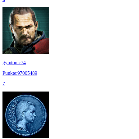
gymtonic74
Punkte:97005489
7