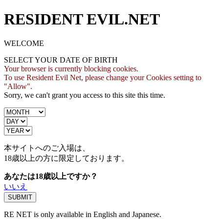
RESIDENT EVIL.NET
WELCOME
SELECT YOUR DATE OF BIRTH
Your browser is currently blocking cookies.
To use Resident Evil Net, please change your Cookies setting to
"Allow".
Sorry, we can't grant you access to this site this time.
本サイトへのご入場は、
18歳
以上の方に限定しております。
あなたは18歳以上ですか？
いいえ
RE NET is only available in English and Japanese.