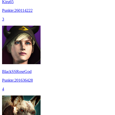
Kiru65
Punkte:260114222
3
BlackSSRoseGod
Punkte:201636428
4