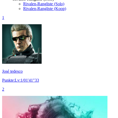
Rivalen-Rangliste (Solo)
Rivalen-Rangliste (Koop)
1
José tedesco
Punkte:Lv:1/01'41"33
2