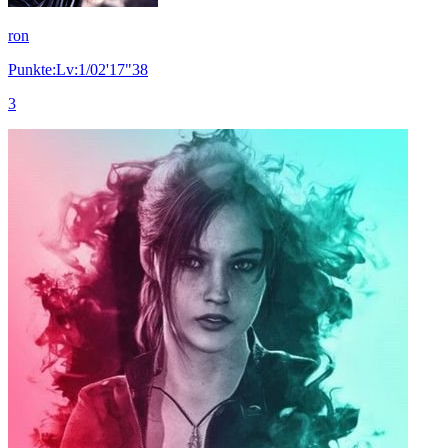
ron
Punkte:Lv:1/02'17"38
3