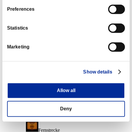
Charakter-Stufe: 10 oder weniger
Preferences
Folgeangriff
Lv.6
Statistics
Charakter-Stufe: 1 oder weniger
Marketing
Aufgeladener Schuss B
Lv.7
Event-Belohnungen
Show details
Nach Leistung
Charakter-Stufe: 40 oder weniger
Allow all
Durchschlagen
Lv.1
Deny
Charakter-Stufe: 30 oder weniger
Fernstrecke