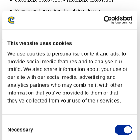
Event over:
Dieses Event ist abgeschlossen
05.05.2026 15:00 (JST) - 11.05.2026 15:00 (JST)
Event-Belohnungen
Nach Leistung
This website uses cookies
Charakter-Stufe: 40 oder weniger
We use cookies to personalise content and ads, to
provide social media features and to analyse our
Durchschlagen
traffic. We also share information about your use of
Lv.1
our site with our social media, advertising and
Charakter-Stufe: 30 oder weniger
analytics partners who may combine it with other
information that you’ve provided to them or that
Fernstrecke
they’ve collected from your use of their services.
Lv.5
Charakter-Stufe: 20 oder weniger
Consent
Kraft-Munition
Necessary
Selection
Lv.5