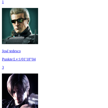
1
José tedesco
Punkte:Lv:1/01'18"04
3