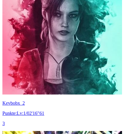
Kevbobx_2
Punkte:Lv:1/02'16"61
3