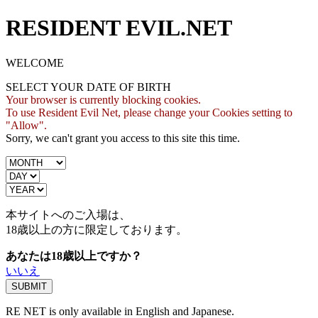
RESIDENT EVIL.NET
WELCOME
SELECT YOUR DATE OF BIRTH
Your browser is currently blocking cookies.
To use Resident Evil Net, please change your Cookies setting to
"Allow".
Sorry, we can't grant you access to this site this time.
本サイトへのご入場は、
18歳
以上の方に限定しております。
あなたは18歳以上ですか？
いいえ
RE NET is only available in English and Japanese.