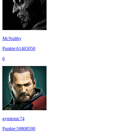
McNulthy
Punkte:61465050
6
gymtonic74
Punkte:59808590