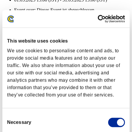
Event over:
Dieses Event ist abgeschlossen
01.05.2025 15:00 (JST) - 31.05.2025 15:00 (JST)
Verbleibende Gesundheit:
Charon
100%
This website uses cookies
Ichor
100%
We use cookies to personalise content and ads, to
Verbleibende Gesundheit:
provide social media features and to analyse our
Charon
100%
traffic. We also share information about your use of
our site with our social media, advertising and
Ichor
100%
analytics partners who may combine it with other
Verbleibende Gesundheit:
information that you’ve provided to them or that
they’ve collected from your use of their services.
Charon
100%
Ichor
100%
Verbleibende Gesundheit:
Consent
Necessary
Selection
Charon
100%