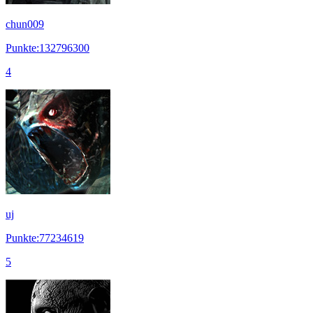
chun009
Punkte:132796300
4
uj
Punkte:77234619
5