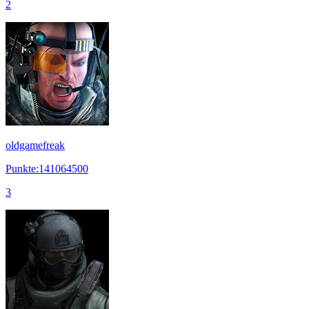
2
oldgamefreak
Punkte:141064500
3