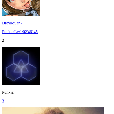
DreykoSan7
Punkte:Lv:1/02'46"45
2
Punkte:-
3