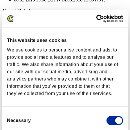
Event-Belohnungen
Nach Leistung
Charakter-Stufe: 40 oder weniger
This website uses cookies
Zielsuch-Munition
We use cookies to personalise content and ads, to
Lv.3
provide social media features and to analyse our
Charakter-Stufe: 30 oder weniger
traffic. We also share information about your use of
our site with our social media, advertising and
Kurzschluss
analytics partners who may combine it with other
Lv.4
information that you’ve provided to them or that
Charakter-Stufe: 20 oder weniger
they’ve collected from your use of their services.
Letzter Schuss
Lv.5
Consent
Charakter-Stufe: 10 oder weniger
Necessary
Selection