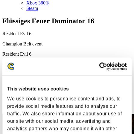
Xbox 360®
Steam
Flüssiges Feuer Dominator 16
Resident Evil 6
Champion Belt event
Resident Evil 6
Champion Belt event
Resident Evil 6
Champion Belt event
This website uses cookies
03.07.2025 15:00 - 07.07.2025 15:00
We use cookies to personalise content and ads, to
Event over
Dieses Event ist abgeschlossen
Event over
Dieses Event ist abgeschlossen
provide social media features and to analyse our
Event over
Dieses Event ist abgeschlossen
traffic. We also share information about your use of
our site with our social media, advertising and
analytics partners who may combine it with other