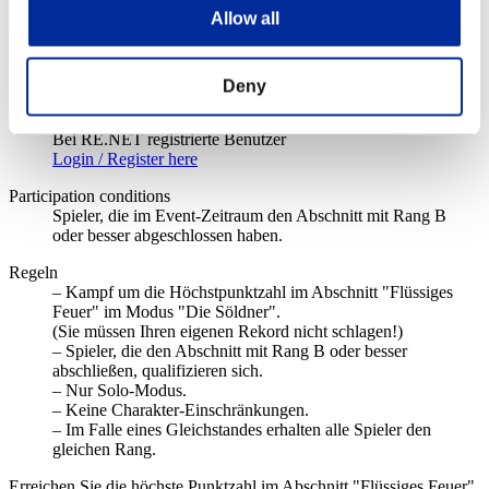
Event Details
Allow all
Erreichen Sie die höchste Punktzahl im Abschnitt "Flüssiges Feuer"
im Modus "Die Söldner". Mehrleister erhalten einen ansprechenden
Preis! Haben Sie den Aufbau des Abschnitts schon verinnerlicht?
Deny
Teilnahme-bedingungen
Bei RE.NET registrierte Benutzer
Login / Register here
Participation conditions
Spieler, die im Event-Zeitraum den Abschnitt mit Rang B
oder besser abgeschlossen haben.
Regeln
– Kampf um die Höchstpunktzahl im Abschnitt "Flüssiges
Feuer" im Modus "Die Söldner".
(Sie müssen Ihren eigenen Rekord nicht schlagen!)
– Spieler, die den Abschnitt mit Rang B oder besser
abschließen, qualifizieren sich.
– Nur Solo-Modus.
– Keine Charakter-Einschränkungen.
– Im Falle eines Gleichstandes erhalten alle Spieler den
gleichen Rang.
Erreichen Sie die höchste Punktzahl im Abschnitt "Flüssiges Feuer"