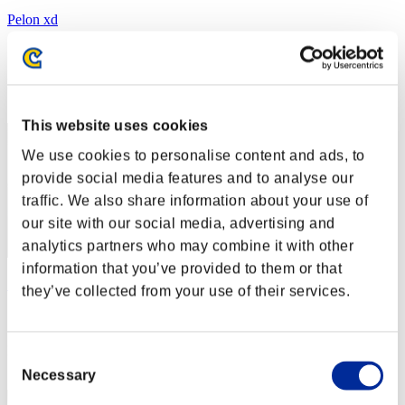
Pelon xd
スコア:2310066
RANK
52
This website uses cookies
We use cookies to personalise content and ads, to
provide social media features and to analyse our
traffic. We also share information about your use of
our site with our social media, advertising and
analytics partners who may combine it with other
information that you’ve provided to them or that
リバにゃん
they’ve collected from your use of their services.
スコア:2104138
RANK
Consent
53
Necessary
Selection