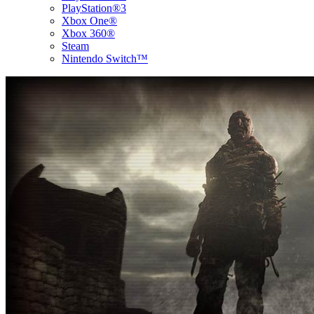
PlayStation®3
Xbox One®
Xbox 360®
Steam
Nintendo Switch™