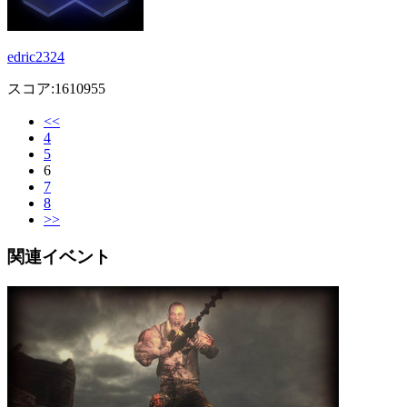
edric2324
スコア:1610955
<<
4
5
6
7
8
>>
関連イベント