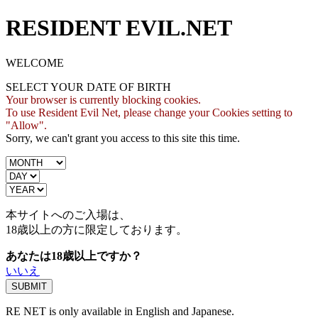
RESIDENT EVIL.NET
WELCOME
SELECT YOUR DATE OF BIRTH
Your browser is currently blocking cookies.
To use Resident Evil Net, please change your Cookies setting to
"Allow".
Sorry, we can't grant you access to this site this time.
本サイトへのご入場は、
18歳
以上の方に限定しております。
あなたは18歳以上ですか？
いいえ
RE NET is only available in English and Japanese.