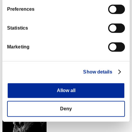
Preferences
Statistics
Marketing
Show details
kumasan_lover
スコア:2096080
Allow all
RANK
54
Deny