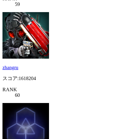
59
zhangru
スコア:1618204
RANK
60