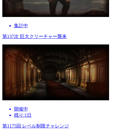
集計中
第137次 巨大クリーチャー襲来
開催中
残り:1日
第1175回 レベル制限チャレンジ