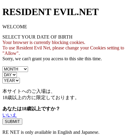
RESIDENT EVIL.NET
WELCOME
SELECT YOUR DATE OF BIRTH
Your browser is currently blocking cookies.
To use Resident Evil Net, please change your Cookies setting to
"Allow".
Sorry, we can't grant you access to this site this time.
本サイトへのご入場は、
18歳
以上の方に限定しております。
あなたは18歳以上ですか？
いいえ
RE NET is only available in English and Japanese.