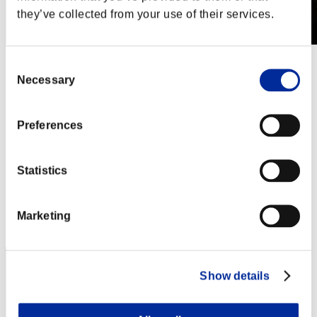
they’ve collected from your use of their services.
Consent
第680回 レベル制限チャレンジ
2021.11.02 15:00 (JST) - 2021.11.08 15:00 (JST)
Necessary
Selection
イベントページへ
シングル
Preferences
ダブルス
※ランキングは6時間毎の更新となります
Statistics
RANKING
Marketing
RANK
81
Show details