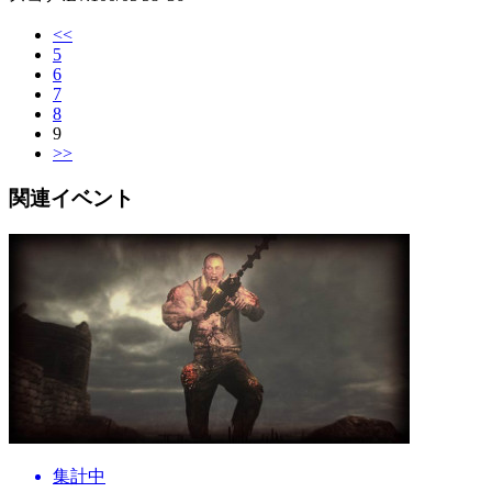
<<
5
6
7
8
9
>>
関連イベント
集計中