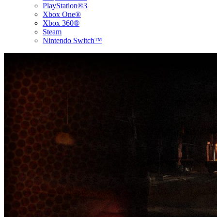
PlayStation®3
Xbox One®
Xbox 360®
Steam
Nintendo Switch™