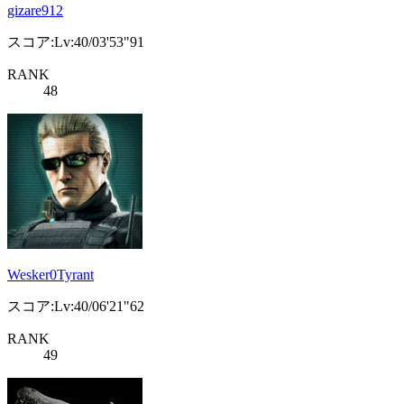
gizare912
スコア:Lv:40/03'53"91
RANK
48
Wesker0Tyrant
スコア:Lv:40/06'21"62
RANK
49