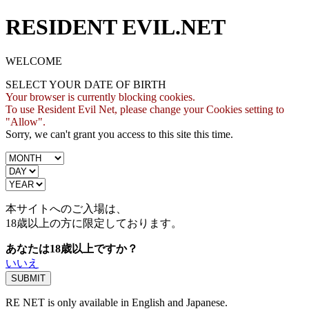
RESIDENT EVIL.NET
WELCOME
SELECT YOUR DATE OF BIRTH
Your browser is currently blocking cookies.
To use Resident Evil Net, please change your Cookies setting to
"Allow".
Sorry, we can't grant you access to this site this time.
本サイトへのご入場は、
18歳
以上の方に限定しております。
あなたは18歳以上ですか？
いいえ
RE NET is only available in English and Japanese.