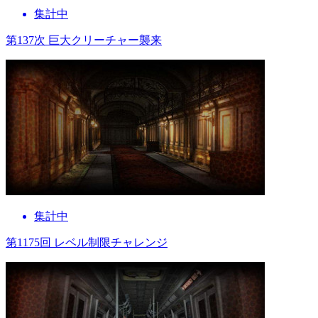
集計中
第137次 巨大クリーチャー襲来
集計中
第1175回 レベル制限チャレンジ