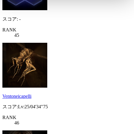
スコア: -
RANK
45
Ventoneicapelli
スコア:Lv:25/04'34"75
RANK
46