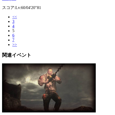
スコア:Lv:60/04'20"81
<<
3
4
5
6
7
>>
関連イベント