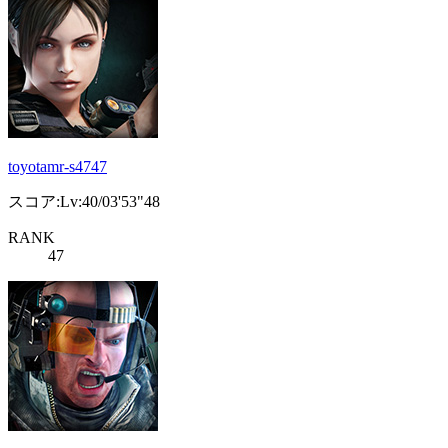
toyotamr-s4747
スコア:Lv:40/03'53"48
RANK
47