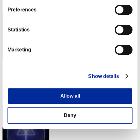
43
Preferences
Statistics
Marketing
abesi199x
Show details
スコア:Lv:20/07'26"47
RANK
44
Allow all
Deny