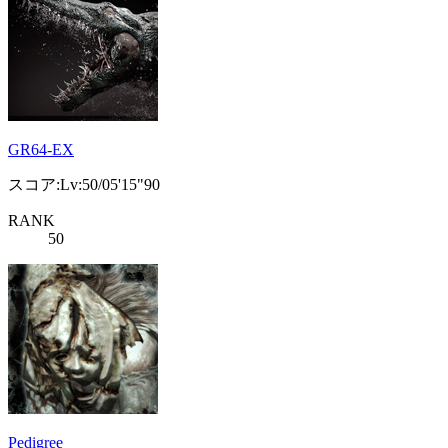
GR64-EX
スコア:Lv:50/05'15"90
RANK
50
Pedigree