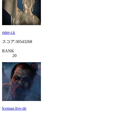
rider-t.k
スコア:30543268
RANK
20
Iceman-live-de