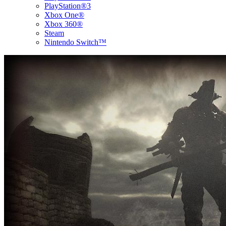
PlayStation®3
Xbox One®
Xbox 360®
Steam
Nintendo Switch™