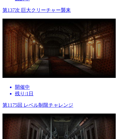
第137次 巨大クリーチャー襲来
開催中
残り:1日
第1175回 レベル制限チャレンジ