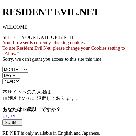
RESIDENT EVIL.NET
WELCOME
SELECT YOUR DATE OF BIRTH
Your browser is currently blocking cookies.
To use Resident Evil Net, please change your Cookies setting to
"Allow".
Sorry, we can't grant you access to this site this time.
本サイトへのご入場は、
18歳
以上の方に限定しております。
あなたは18歳以上ですか？
いいえ
RE NET is only available in English and Japanese.