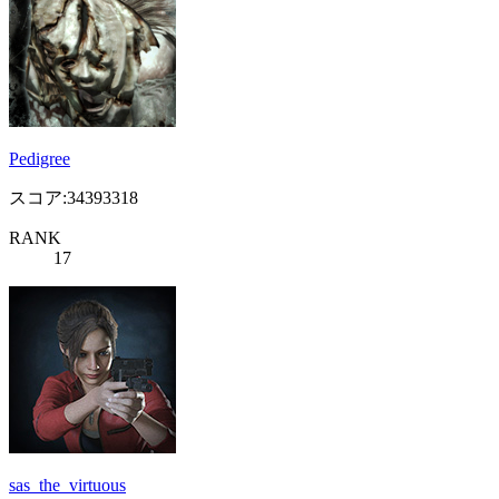
Pedigree
スコア:34393318
RANK
17
sas_the_virtuous