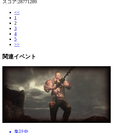
スコア:28771289
<<
1
2
3
4
5
>>
関連イベント
集計中