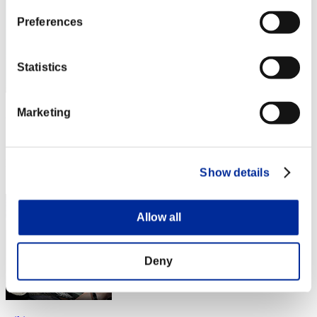
Preferences
Statistics
Marketing
gymtonic74
スコア:40172379
RANK
Show details
14
Allow all
Deny