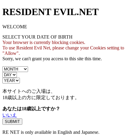
RESIDENT EVIL.NET
WELCOME
SELECT YOUR DATE OF BIRTH
Your browser is currently blocking cookies.
To use Resident Evil Net, please change your Cookies setting to
"Allow".
Sorry, we can't grant you access to this site this time.
本サイトへのご入場は、
18歳
以上の方に限定しております。
あなたは18歳以上ですか？
いいえ
RE NET is only available in English and Japanese.