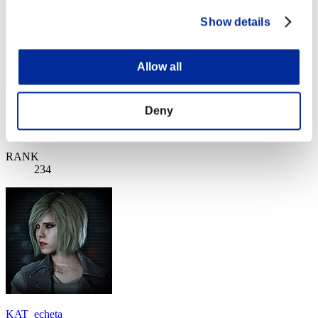
Show details
Allow all
RPD
Deny
スコア:Lv:100/05'08"76
RANK
234
KAT_echeta