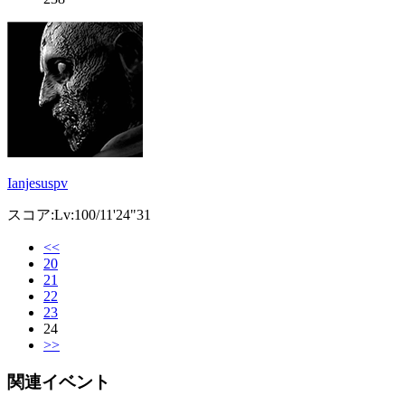
Ianjesuspv
スコア:Lv:100/11'24"31
<<
20
21
22
23
24
>>
関連イベント