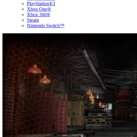
PlayStation®3
Xbox One®
Xbox 360®
Steam
Nintendo Switch™