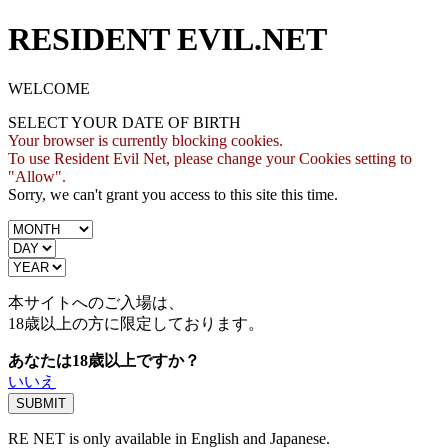
RESIDENT EVIL.NET
WELCOME
SELECT YOUR DATE OF BIRTH
Your browser is currently blocking cookies.
To use Resident Evil Net, please change your Cookies setting to
"Allow".
Sorry, we can't grant you access to this site this time.
本サイトへのご入場は、
18歳
以上の方に限定しております。
あなたは18歳以上ですか？
いいえ
RE NET is only available in English and Japanese.