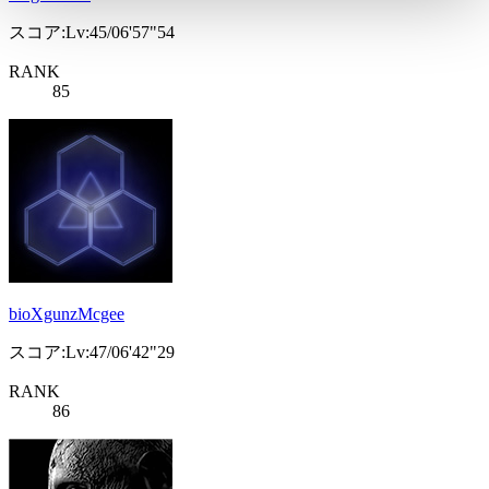
スコア:Lv:45/06'57"54
RANK
85
bioXgunzMcgee
スコア:Lv:47/06'42"29
RANK
86