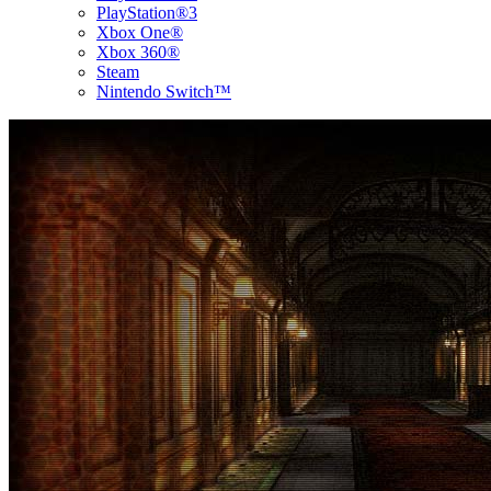
PlayStation®3
Xbox One®
Xbox 360®
Steam
Nintendo Switch™