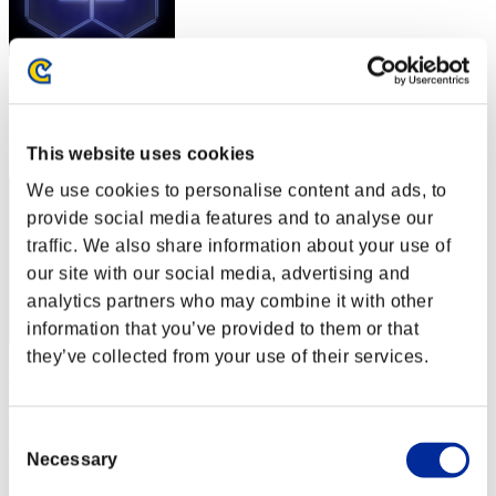
スコア: -
RANK
82
This website uses cookies
We use cookies to personalise content and ads, to
provide social media features and to analyse our
traffic. We also share information about your use of
our site with our social media, advertising and
analytics partners who may combine it with other
information that you’ve provided to them or that
they’ve collected from your use of their services.
Rose75
スコア:Lv:42/13'29"15
Consent
RANK
Necessary
Selection
83