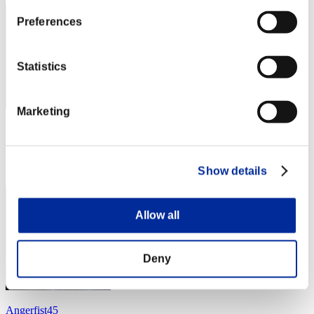
Preferences
Statistics
Marketing
スコア: -
RANK
84
Show details
Allow all
Deny
Angerfist45