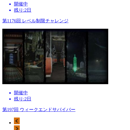
開催中
残り:2日
第1176回 レベル制限チャレンジ
開催中
残り:2日
第197回 ウィークエンドサバイバー