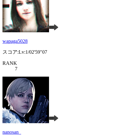
wapaga5028
スコア:Lv:1/02'59"07
RANK
7
nanosan_