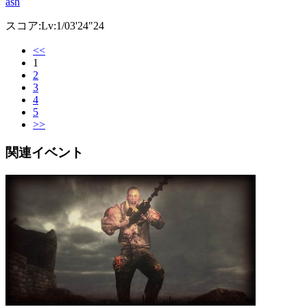
ash
スコア:Lv:1/03'24"24
<<
1
2
3
4
5
>>
関連イベント