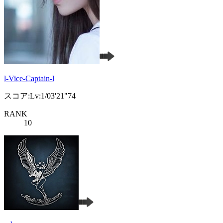
l-Vice-Captain-l
スコア:Lv:1/03'21"74
RANK
10