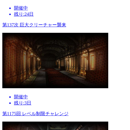
開催中
残り:24日
第137次 巨大クリーチャー襲来
開催中
残り:3日
第1175回 レベル制限チャレンジ