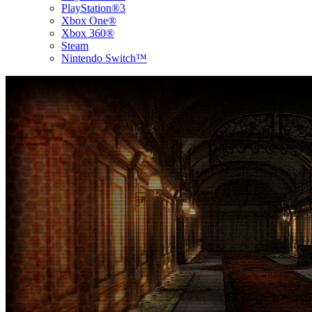
PlayStation®3
Xbox One®
Xbox 360®
Steam
Nintendo Switch™