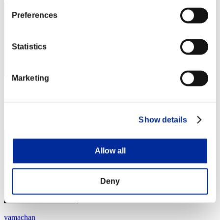
Preferences
Statistics
Marketing
スコア: -
RANK
4
Show details
Allow all
Deny
yamachan