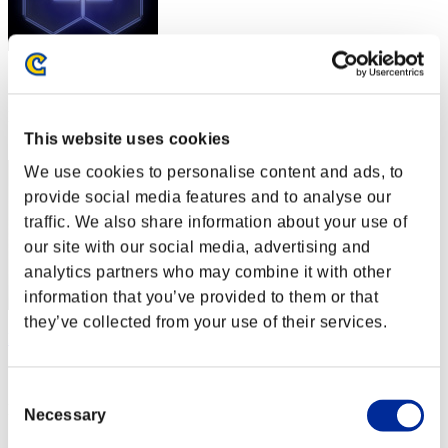
スコア: -
RANK
2
This website uses cookies
We use cookies to personalise content and ads, to
provide social media features and to analyse our
traffic. We also share information about your use of
our site with our social media, advertising and
analytics partners who may combine it with other
information that you’ve provided to them or that
they’ve collected from your use of their services.
Nekonin
スコア:Lv:1/02'16"14
Consent
RANK
Necessary
Selection
3