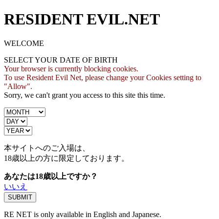
RESIDENT EVIL.NET
WELCOME
SELECT YOUR DATE OF BIRTH
Your browser is currently blocking cookies.
To use Resident Evil Net, please change your Cookies setting to
"Allow".
Sorry, we can't grant you access to this site this time.
本サイトへのご入場は、
18歳
以上の方に限定しております。
あなたは18歳以上ですか？
いいえ
RE NET is only available in English and Japanese.