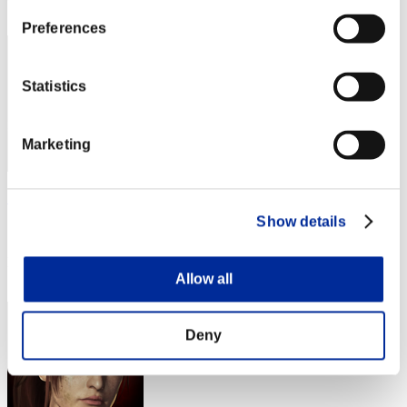
43
Preferences
Statistics
Marketing
StevieJay
Show details
スコア:Lv:20/03'35"90
RANK
44
Allow all
Deny