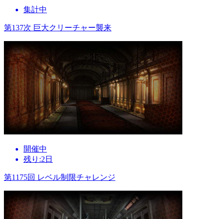
集計中
第137次 巨大クリーチャー襲来
開催中
残り:2日
第1175回 レベル制限チャレンジ