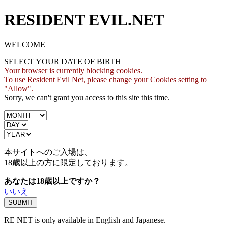
RESIDENT EVIL.NET
WELCOME
SELECT YOUR DATE OF BIRTH
Your browser is currently blocking cookies.
To use Resident Evil Net, please change your Cookies setting to
"Allow".
Sorry, we can't grant you access to this site this time.
本サイトへのご入場は、
18歳
以上の方に限定しております。
あなたは18歳以上ですか？
いいえ
RE NET is only available in English and Japanese.