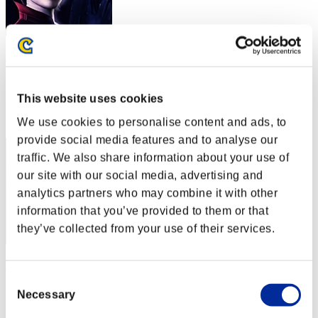
Shinanai
スコア:Lv:20/01'42"94
This website uses cookies
RANK
42
We use cookies to personalise content and ads, to
provide social media features and to analyse our
traffic. We also share information about your use of
our site with our social media, advertising and
analytics partners who may combine it with other
information that you’ve provided to them or that
they’ve collected from your use of their services.
mima
Consent
スコア:Lv:20/02'40"19
Necessary
Selection
RANK