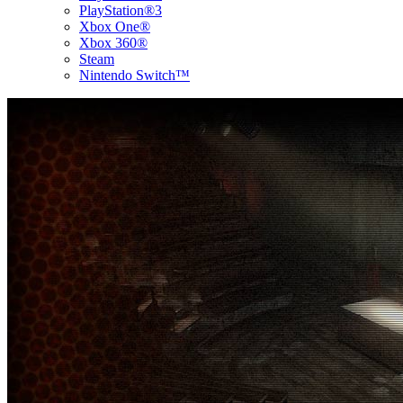
PlayStation®3
Xbox One®
Xbox 360®
Steam
Nintendo Switch™