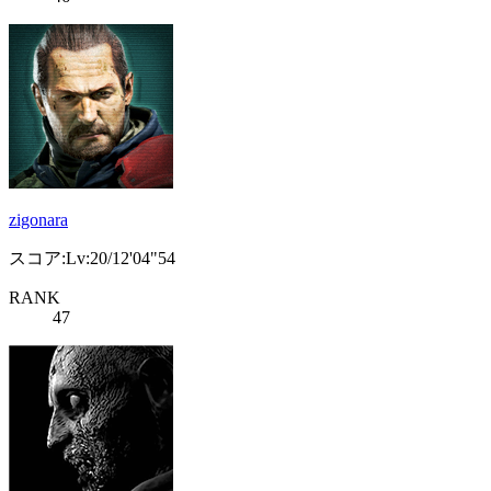
zigonara
スコア:Lv:20/12'04"54
RANK
47