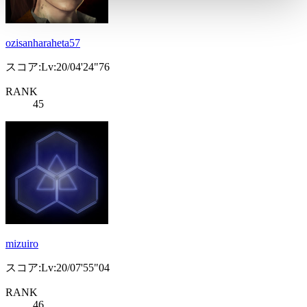
ozisanharaheta57
スコア:Lv:20/04'24"76
RANK
45
mizuiro
スコア:Lv:20/07'55"04
RANK
46