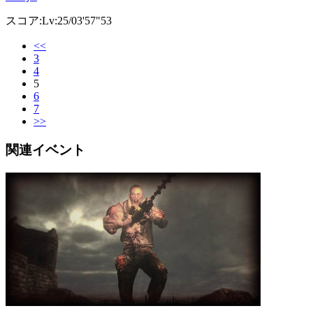
スコア:Lv:25/03'57"53
<<
3
4
5
6
7
>>
関連イベント