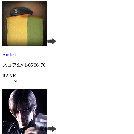
Auslese
スコア:Lv:1/05'06"70
RANK
9