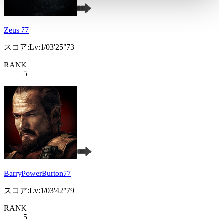
Zeus 77
スコア:Lv:1/03'25"73
RANK
5
BarryPowerBurton77
スコア:Lv:1/03'42"79
RANK
5