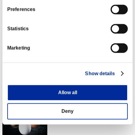
3
Preferences
Statistics
Marketing
chaos
Show details
スコア:Lv:1/03'25"73
RANK
3
Allow all
Deny