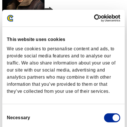
SEBA
スコア:Lv:1/01'34"38
This website uses cookies
RANK
1
We use cookies to personalise content and ads, to
provide social media features and to analyse our
traffic. We also share information about your use of
our site with our social media, advertising and
analytics partners who may combine it with other
information that you’ve provided to them or that
they’ve collected from your use of their services.
Hilda Guardian
Consent
スコア:Lv:1/01'34"38
Necessary
Selection
RANK