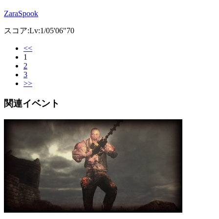
ZaraSpook
スコア:Lv:1/05'06"70
<<
1
2
3
>>
関連イベント