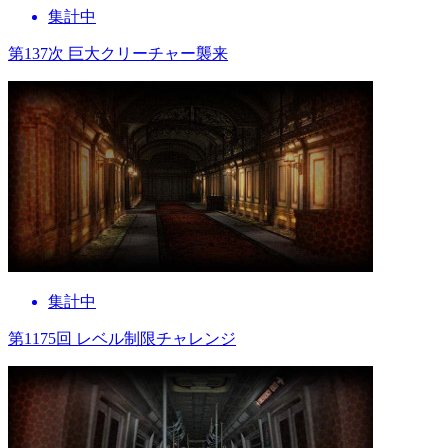
集計中
第137次 巨大クリーチャー襲来
集計中
第1175回 レベル制限チャレンジ