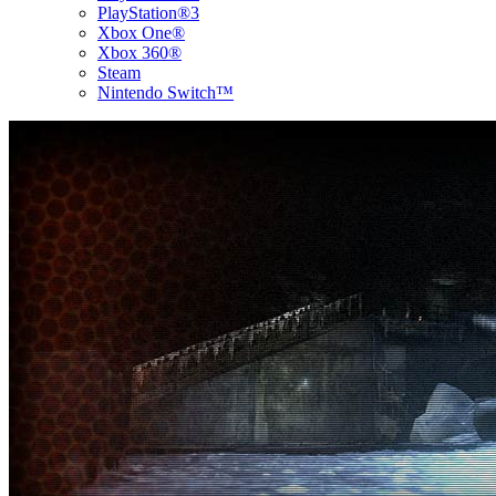
PlayStation®3
Xbox One®
Xbox 360®
Steam
Nintendo Switch™