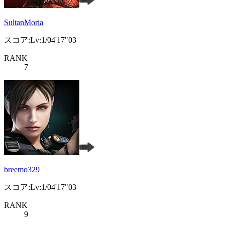
SultanMoria
スコア:Lv:1/04'17"03
RANK
7
breemo329
スコア:Lv:1/04'17"03
RANK
9