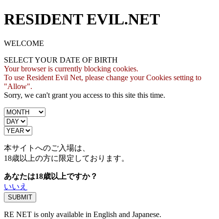
RESIDENT EVIL.NET
WELCOME
SELECT YOUR DATE OF BIRTH
Your browser is currently blocking cookies.
To use Resident Evil Net, please change your Cookies setting to
"Allow".
Sorry, we can't grant you access to this site this time.
本サイトへのご入場は、
18歳
以上の方に限定しております。
あなたは18歳以上ですか？
いいえ
RE NET is only available in English and Japanese.