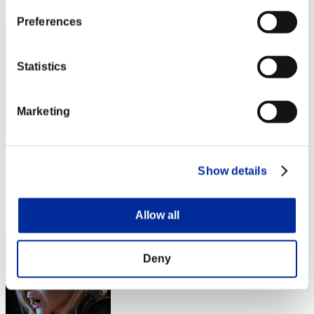
23
Preferences
Statistics
Marketing
Bibbedcanine2
Show details
スコア:Lv:35/04'31"34
RANK
24
Allow all
Deny