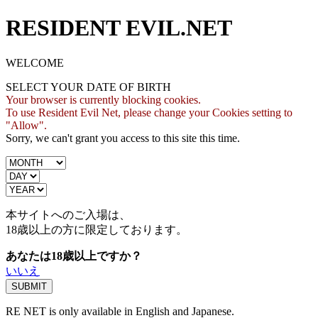
RESIDENT EVIL.NET
WELCOME
SELECT YOUR DATE OF BIRTH
Your browser is currently blocking cookies.
To use Resident Evil Net, please change your Cookies setting to
"Allow".
Sorry, we can't grant you access to this site this time.
本サイトへのご入場は、
18歳
以上の方に限定しております。
あなたは18歳以上ですか？
いいえ
RE NET is only available in English and Japanese.