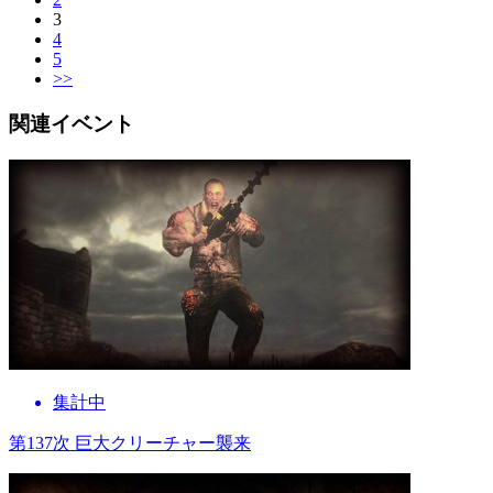
3
4
5
>>
関連イベント
集計中
第137次 巨大クリーチャー襲来