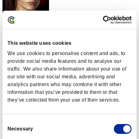
Snow
スコア:Lv:33/08'23"97
This website uses cookies
RANK
22
We use cookies to personalise content and ads, to
provide social media features and to analyse our
traffic. We also share information about your use of
our site with our social media, advertising and
analytics partners who may combine it with other
information that you’ve provided to them or that
they’ve collected from your use of their services.
Mixter
Consent
スコア:Lv:33/10'04"32
Necessary
Selection
RANK