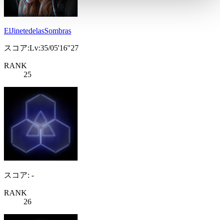
ElJinetedelasSombras
スコア:Lv:35/05'16"27
RANK
25
スコア: -
RANK
26