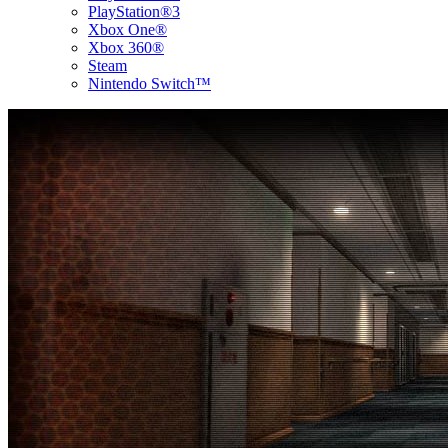
PlayStation®3
Xbox One®
Xbox 360®
Steam
Nintendo Switch™