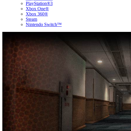
PlayStation®3
Xbox One®
Xbox 360®
Steam
Nintendo Switch™