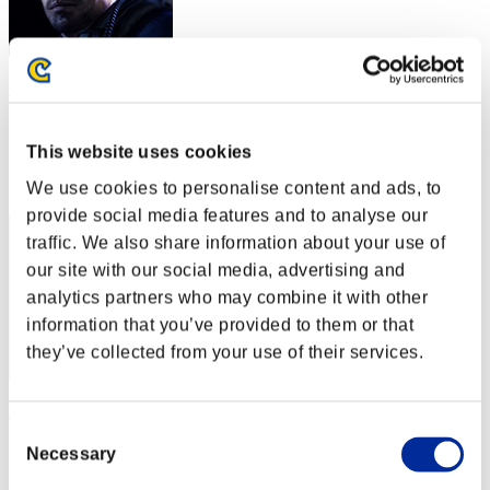
出直し侍
スコア:Lv:1/05'46"64
This website uses cookies
RANK
22
We use cookies to personalise content and ads, to
provide social media features and to analyse our
traffic. We also share information about your use of
our site with our social media, advertising and
analytics partners who may combine it with other
information that you’ve provided to them or that
they’ve collected from your use of their services.
JL-DARK00
Consent
スコア:Lv:1/06'02"59
Necessary
Selection
RANK