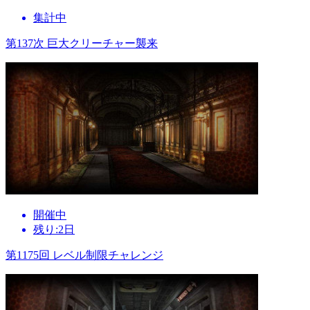
集計中
第137次 巨大クリーチャー襲来
開催中
残り:2日
第1175回 レベル制限チャレンジ