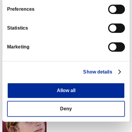
23
Preferences
Statistics
Marketing
Sailor Moon
Show details
スコア:Lv:1/06'08"48
RANK
Allow all
24
Deny