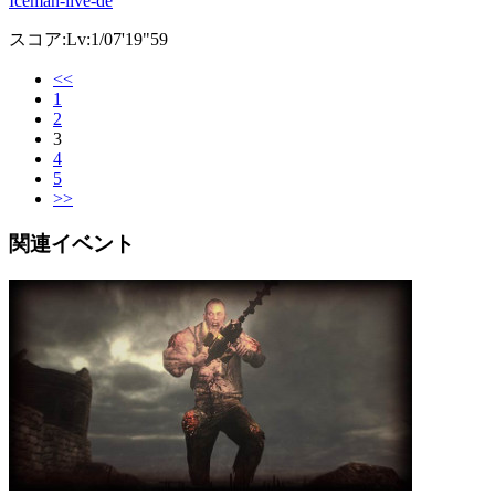
Iceman-live-de
スコア:Lv:1/07'19"59
<<
1
2
3
4
5
>>
関連イベント