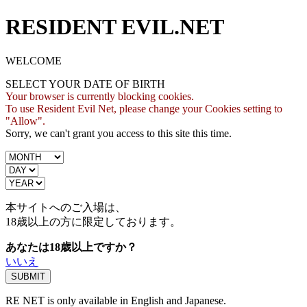
RESIDENT EVIL.NET
WELCOME
SELECT YOUR DATE OF BIRTH
Your browser is currently blocking cookies.
To use Resident Evil Net, please change your Cookies setting to
"Allow".
Sorry, we can't grant you access to this site this time.
本サイトへのご入場は、
18歳
以上の方に限定しております。
あなたは18歳以上ですか？
いいえ
RE NET is only available in English and Japanese.