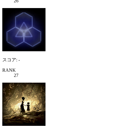
26
スコア: -
RANK
27