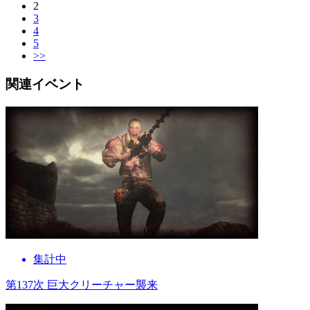
2
3
4
5
>>
関連イベント
集計中
第137次 巨大クリーチャー襲来