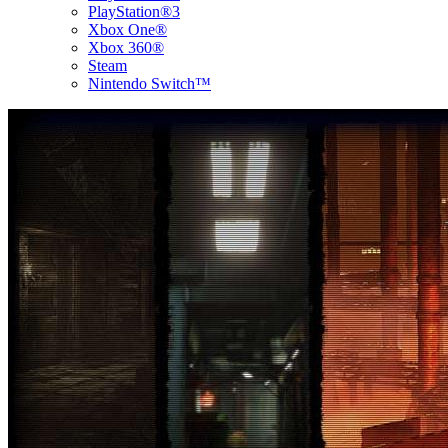
PlayStation®3
Xbox One®
Xbox 360®
Steam
Nintendo Switch™