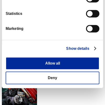
13
Statistics
Marketing
Show details
スコア: -
RANK
Allow all
14
Deny