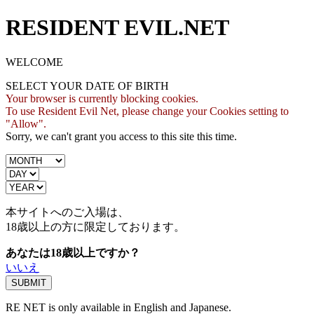
RESIDENT EVIL.NET
WELCOME
SELECT YOUR DATE OF BIRTH
Your browser is currently blocking cookies.
To use Resident Evil Net, please change your Cookies setting to
"Allow".
Sorry, we can't grant you access to this site this time.
本サイトへのご入場は、
18歳
以上の方に限定しております。
あなたは18歳以上ですか？
いいえ
RE NET is only available in English and Japanese.