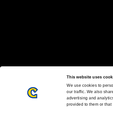
Nintendo Switchのロゴ・Nintendo Switchは任天堂の商標です。
Steam logo are trademarks and/or registered trademarks of Valve C
Font Design by Fontworks Inc.
OFFICIAL SNS
ブランド最新情報や気になるトピックスを発信中！
「バイオハザード」
ブランド公式アカウント
@REBHPortal
This website uses cook
Facebook
YouTube
We use cookies to perso
our traffic. We also shar
advertising and analytic
provided to them or that 
BIOHAZARD PORTAL
AMBASSADOR PROGRAM
R
利用規約：
/
/