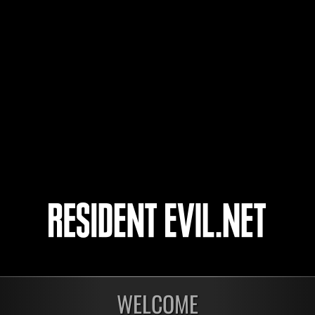
70
71
72
73
開催中
開催
第1175回 レベル制限
第1
WELCOME
チャレンジ
チャ
残り:2日
残り: