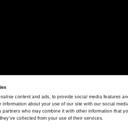
orporation in the U.S. and/or other countries.
ゲームの最新情報を発信中！
「バイオハザード」
ゲーム公式アカウント
@BIO_OFFICIAL
ies
nalise content and ads, to provide social media features an
e information about your use of our site with our social medi
s partners who may combine it with other information that y
they’ve collected from your use of their services.
ESIDENT EVIL.NET
プライバシーポリシー
クッキーポリシー