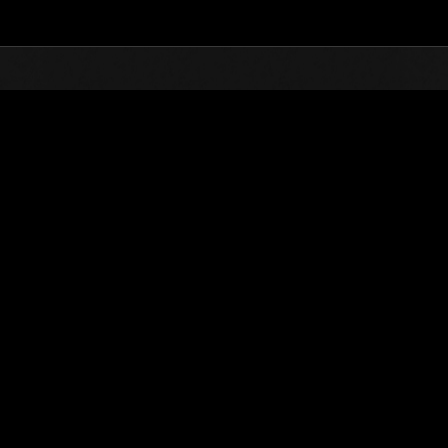
TOP
オンラインイベント
第73次 巨大クリーチャ
ランキング
第73次 巨大クリーチャー襲来
2021.04.01 15:00 (JST) - 2021.04.30 15:00 (JST)
イベントページへ
※ランキングは
ユーザーネーム