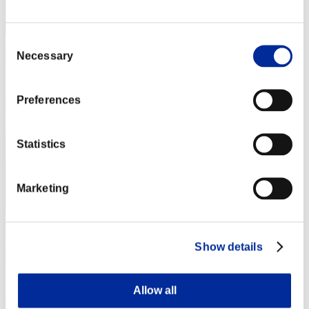
Consent
Francoeuskadi
Necessary
Selection
スコア:Lv:100/05'45"78
Preferences
RANK
262
Statistics
Marketing
Show details
Gslogos
スコア:Lv:100/06'04"58
Allow all
RANK