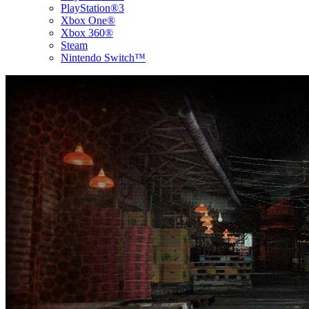
PlayStation®3
Xbox One®
Xbox 360®
Steam
Nintendo Switch™