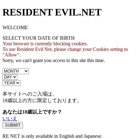
RESIDENT EVIL.NET
WELCOME
SELECT YOUR DATE OF BIRTH
Your browser is currently blocking cookies.
To use Resident Evil Net, please change your Cookies setting to
"Allow".
Sorry, we can't grant you access to this site this time.
本サイトへのご入場は、
18歳
以上の方に限定しております。
あなたは18歳以上ですか？
いいえ
RE NET is only available in English and Japanese.