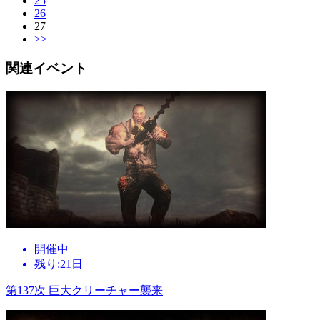
25
26
27
>>
関連イベント
開催中
残り:21日
第137次 巨大クリーチャー襲来