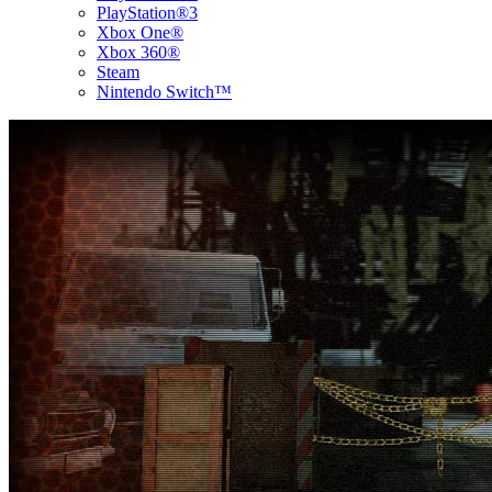
PlayStation®3
Xbox One®
Xbox 360®
Steam
Nintendo Switch™