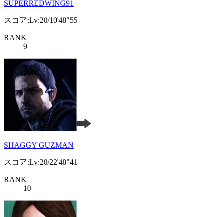
SUPERREDWING91
スコア:Lv:20/10'48"55
RANK
9
SHAGGY GUZMAN
スコア:Lv:20/22'48"41
RANK
10