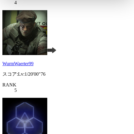
4
WurmWaerter99
スコア:Lv:1/20'00"76
RANK
5