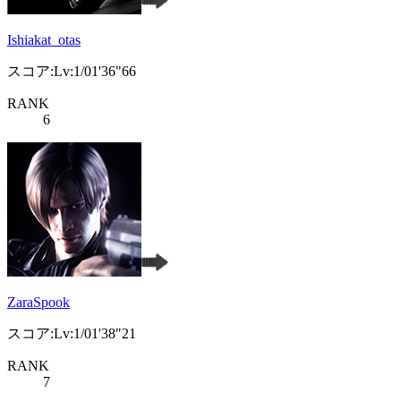
Ishiakat_otas
スコア:Lv:1/01'36"66
RANK
6
ZaraSpook
スコア:Lv:1/01'38"21
RANK
7