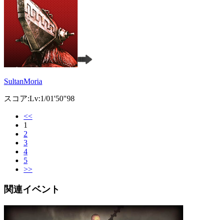
SultanMoria
スコア:Lv:1/01'50"98
<<
1
2
3
4
5
>>
関連イベント