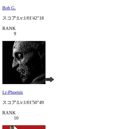
Bob G.
スコア:Lv:1/01'42"18
RANK
9
Lr-Phoenix
スコア:Lv:1/01'50"49
RANK
10