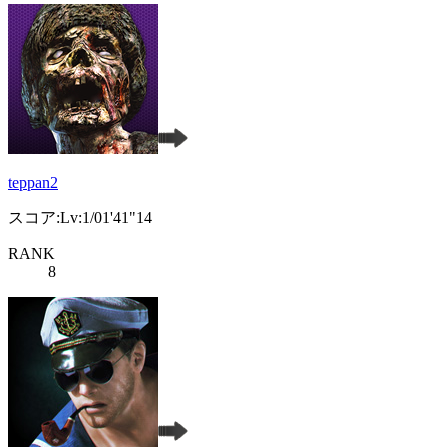
teppan2
スコア:Lv:1/01'41"14
RANK
8