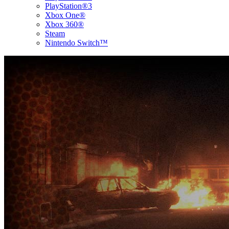
PlayStation®3
Xbox One®
Xbox 360®
Steam
Nintendo Switch™