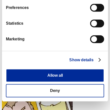
3
Preferences
Statistics
Marketing
Nevalyn
Show details
スコア:Lv:1/01'15"07
RANK
4
Allow all
Deny