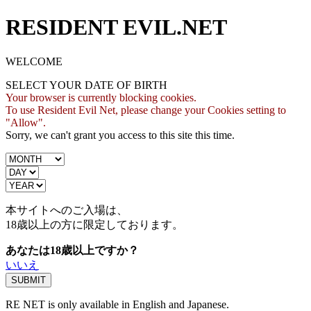
RESIDENT EVIL.NET
WELCOME
SELECT YOUR DATE OF BIRTH
Your browser is currently blocking cookies.
To use Resident Evil Net, please change your Cookies setting to
"Allow".
Sorry, we can't grant you access to this site this time.
本サイトへのご入場は、
18歳
以上の方に限定しております。
あなたは18歳以上ですか？
いいえ
RE NET is only available in English and Japanese.