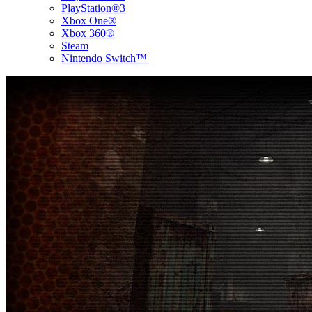
PlayStation®3
Xbox One®
Xbox 360®
Steam
Nintendo Switch™