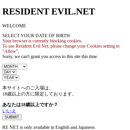
RESIDENT EVIL.NET
WELCOME
SELECT YOUR DATE OF BIRTH
Your browser is currently blocking cookies.
To use Resident Evil Net, please change your Cookies setting to
"Allow".
Sorry, we can't grant you access to this site this time.
本サイトへのご入場は、
18歳
以上の方に限定しております。
あなたは18歳以上ですか？
いいえ
RE NET is only available in English and Japanese.