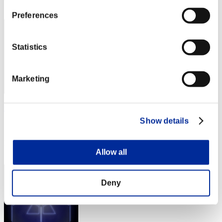
73
Preferences
Statistics
Marketing
ravichandra
Show details
スコア:Lv:100/05'10"45
RANK
74
Allow all
Deny