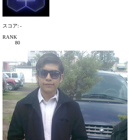
スコア: -
RANK
80