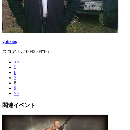
gotiking
スコア:Lv:100/06'09"06
<<
5
6
7
8
9
>>
関連イベント