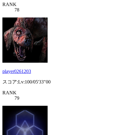
RANK
78
player0261203
スコア:Lv:100/05'33"00
RANK
79