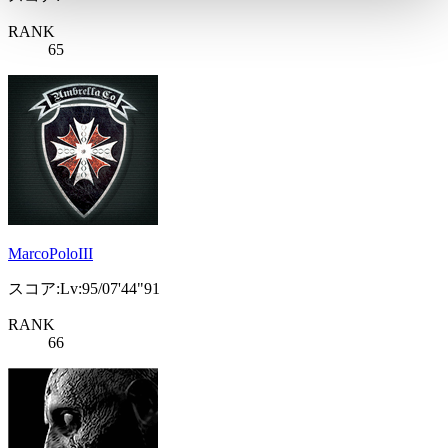
RANK
65
MarcoPoloIII
スコア:Lv:95/07'44"91
RANK
66