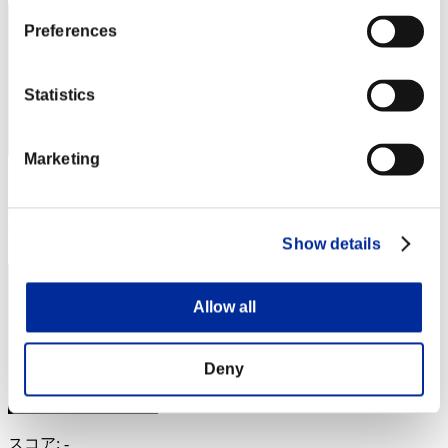
Preferences
Statistics
Marketing
スコア: -
RANK
64
Show details
Allow all
Deny
スコア: -