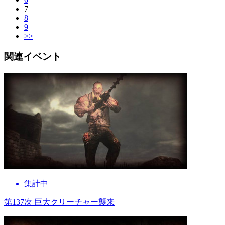
7
8
9
>>
関連イベント
集計中
第137次 巨大クリーチャー襲来