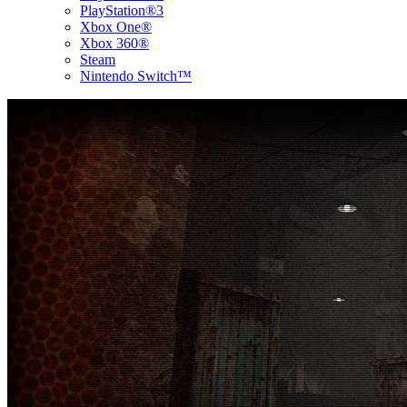
PlayStation®3
Xbox One®
Xbox 360®
Steam
Nintendo Switch™