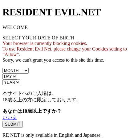
RESIDENT EVIL.NET
WELCOME
SELECT YOUR DATE OF BIRTH
Your browser is currently blocking cookies.
To use Resident Evil Net, please change your Cookies setting to
"Allow".
Sorry, we can't grant you access to this site this time.
本サイトへのご入場は、
18歳
以上の方に限定しております。
あなたは18歳以上ですか？
いいえ
RE NET is only available in English and Japanese.