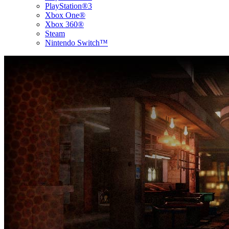
PlayStation®3
Xbox One®
Xbox 360®
Steam
Nintendo Switch™