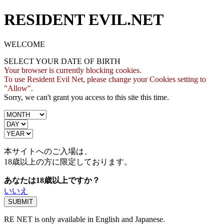
RESIDENT EVIL.NET
WELCOME
SELECT YOUR DATE OF BIRTH
Your browser is currently blocking cookies.
To use Resident Evil Net, please change your Cookies setting to
"Allow".
Sorry, we can't grant you access to this site this time.
本サイトへのご入場は、
18歳
以上の方に限定しております。
あなたは18歳以上ですか？
いいえ
RE NET is only available in English and Japanese.