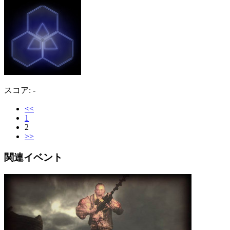
スコア: -
<<
1
2
>>
関連イベント