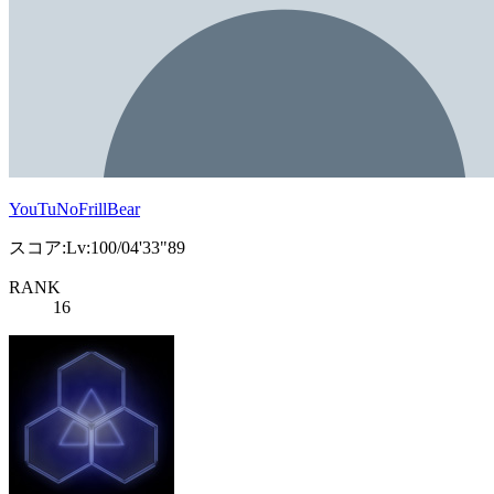
YouTuNoFrillBear
スコア:Lv:100/04'33"89
RANK
16