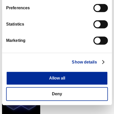
13
Preferences
Statistics
Marketing
スコア: -
Show details
RANK
13
Allow all
Deny