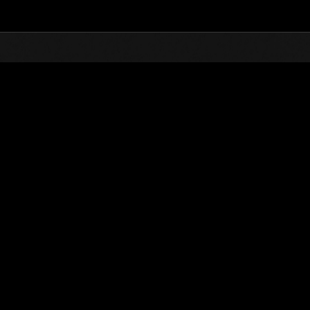
TOP
オンラインイベント
第581回 レベル制限チャ
ランキング
第581回 レベル制限チャレンジ
2020.11.24 15:00 (JST) - 2020.11.30 15:00 (JST)
イベントページへ
シングル
ダブル
※ランキングは