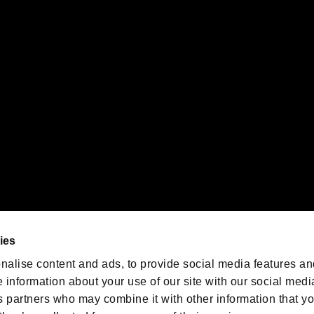
PS5ロゴ”および“PS5”は株式会社ソニー・インタラクティブエンタテインメントの登録商
インタラクティブエンタテインメントの
登録商標です。
また、"
"および"
orporation in the U.S. and/or other countries.
ゲームの最新情報を発信中！
「バイオハザード」
ゲーム公式アカウント
@BIO_OFFICIAL
ies
nalise content and ads, to provide social media features an
e information about your use of our site with our social medi
s partners who may combine it with other information that y