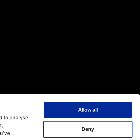
標または商標です。
"は同社の商標です。
Allow all
d to analyse
a,
Deny
ou’ve