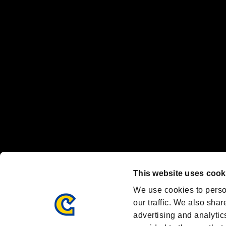
“プレイステーション ファミリーマーク”、“PlayStation”、“
"
"、"PlayStation"、"
"および"
"は
株式会社ソニー・
Nintendo Switchのロゴ・Nintendo Switchは任天堂の商標です。
Steam logo are trademarks and/or registered trademarks of Valve C
Font Design by Fontworks Inc.
OFFICIAL SNS
ブランド最新情報や気になるトピックスを発信中！
「バイオハザード」
ブランド公式アカウント
@REBHPortal
This website uses cook
Facebook
YouTube
We use cookies to perso
our traffic. We also shar
advertising and analytic