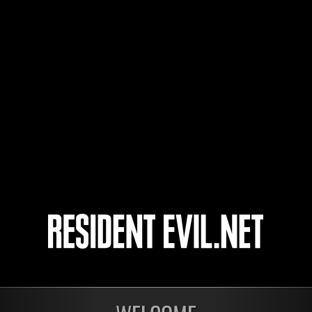
AIC1975
Gusanito
4
5
6
7
開催中
開催
第1175回 レベル制限
第1