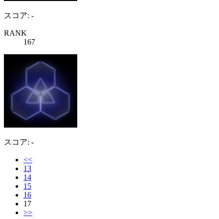
スコア: -
RANK
167
スコア: -
<<
13
14
15
16
17
>>