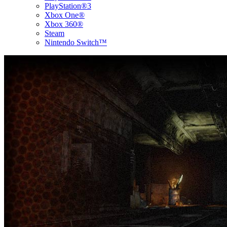
PlayStation®3
Xbox One®
Xbox 360®
Steam
Nintendo Switch™