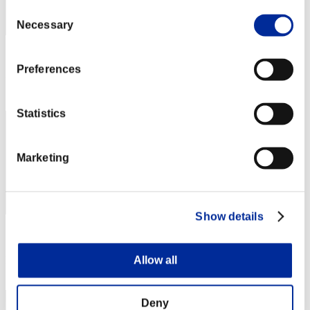
Consent
Necessary
Selection
スコア: -
Preferences
RANK
162
Statistics
Marketing
Show details
スコア: -
RANK
Allow all
163
Deny