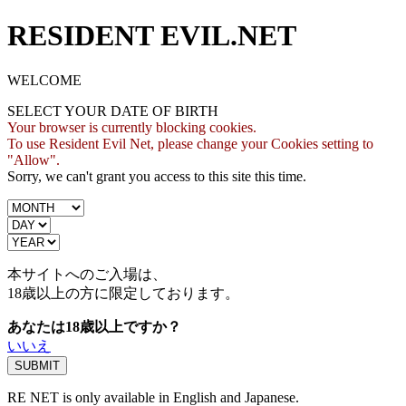
RESIDENT EVIL.NET
WELCOME
SELECT YOUR DATE OF BIRTH
Your browser is currently blocking cookies.
To use Resident Evil Net, please change your Cookies setting to
"Allow".
Sorry, we can't grant you access to this site this time.
本サイトへのご入場は、
18歳
以上の方に限定しております。
あなたは18歳以上ですか？
いいえ
RE NET is only available in English and Japanese.