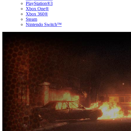
PlayStation®3
Xbox One®
Xbox 360®
Steam
Nintendo Switch™