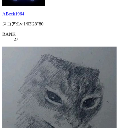
ABeck1964
スコア:Lv:1/03'28"80
RANK
27