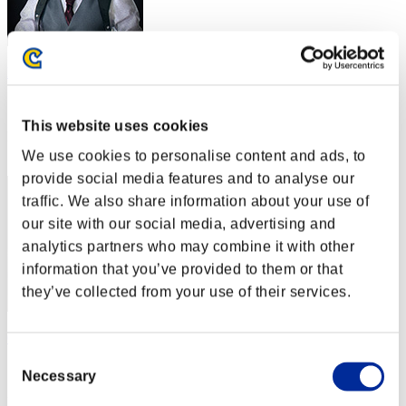
Maddox
スコア:Lv:1/02'43"01
This website uses cookies
RANK
21
We use cookies to personalise content and ads, to
provide social media features and to analyse our
traffic. We also share information about your use of
our site with our social media, advertising and
analytics partners who may combine it with other
information that you’ve provided to them or that
they’ve collected from your use of their services.
GREYMON
Consent
スコア:Lv:1/02'43"01
Necessary
Selection
RANK