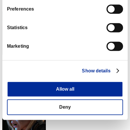
23
Preferences
Statistics
Marketing
Ezracorps
Show details
スコア:Lv:1/02'44"13
RANK
24
Allow all
Deny