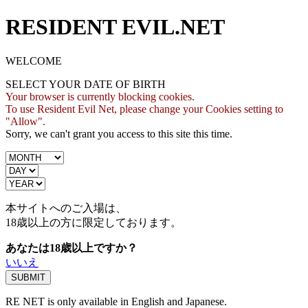
RESIDENT EVIL.NET
WELCOME
SELECT YOUR DATE OF BIRTH
Your browser is currently blocking cookies.
To use Resident Evil Net, please change your Cookies setting to
"Allow".
Sorry, we can't grant you access to this site this time.
本サイトへのご入場は、
18歳
以上の方に限定しております。
あなたは18歳以上ですか？
いいえ
RE NET is only available in English and Japanese.