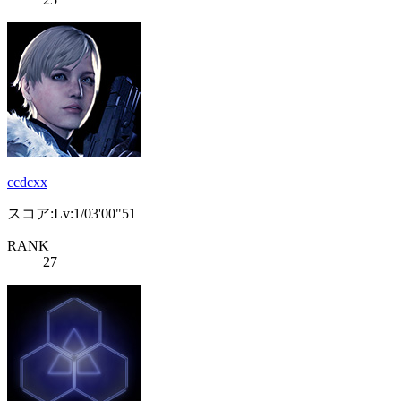
ccdcxx
スコア:Lv:1/03'00"51
RANK
27