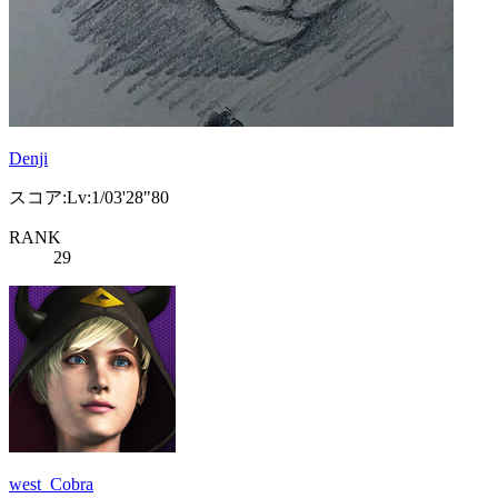
Denji
スコア:Lv:1/03'28"80
RANK
29
west_Cobra