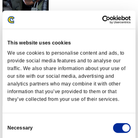
Todo El Maligno
スコア:Lv:10/07'11"67
This website uses cookies
RANK
42
We use cookies to personalise content and ads, to
provide social media features and to analyse our
traffic. We also share information about your use of
our site with our social media, advertising and
analytics partners who may combine it with other
information that you’ve provided to them or that
they’ve collected from your use of their services.
linosuke
Consent
スコア:Lv:10/09'38"40
Necessary
Selection
RANK