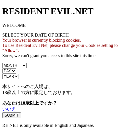
RESIDENT EVIL.NET
WELCOME
SELECT YOUR DATE OF BIRTH
Your browser is currently blocking cookies.
To use Resident Evil Net, please change your Cookies setting to
"Allow".
Sorry, we can't grant you access to this site this time.
本サイトへのご入場は、
18歳
以上の方に限定しております。
あなたは18歳以上ですか？
いいえ
RE NET is only available in English and Japanese.