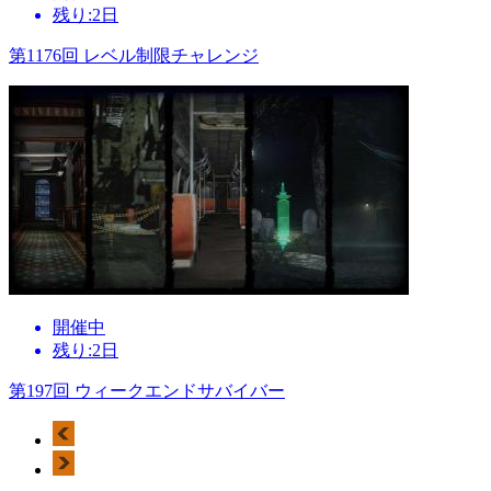
残り:2日
第1176回 レベル制限チャレンジ
開催中
残り:2日
第197回 ウィークエンドサバイバー