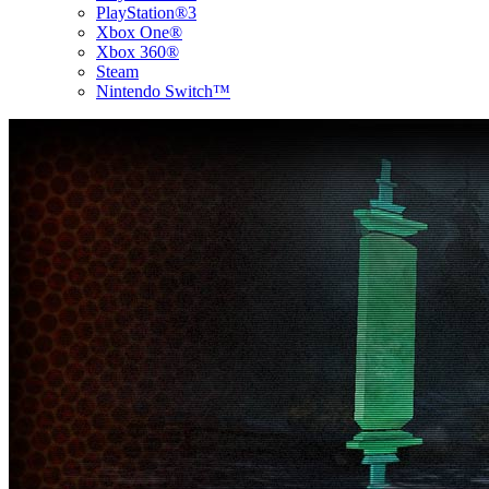
PlayStation®3
Xbox One®
Xbox 360®
Steam
Nintendo Switch™