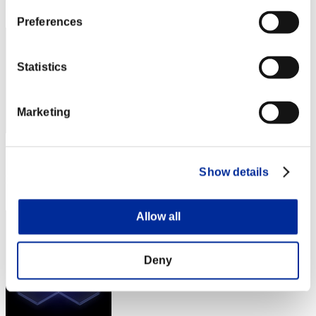
43
Preferences
Statistics
Marketing
スコア: -
Show details
RANK
44
Allow all
Deny