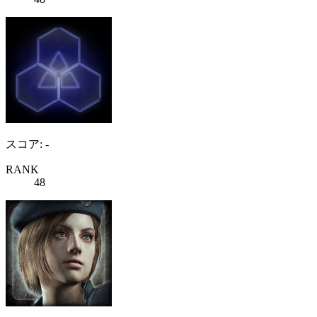
スコア: -
RANK
48