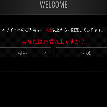
WELCOME
開催中
開催
第1175回 レベル制限
第1
チャレンジ
チャ
残り:3日
残り:
本サイトへのご入場は、
18歳
以上の方に限定しております。
あなたは18歳以上ですか？
いいえ
CONTENTS
/ 最新情報