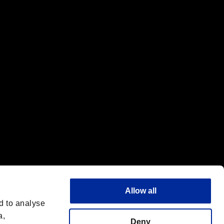
標または商標です。
"は同社の商標です。
Allow all
d to analyse
a,
Deny