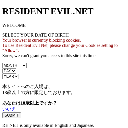
RESIDENT EVIL.NET
WELCOME
SELECT YOUR DATE OF BIRTH
Your browser is currently blocking cookies.
To use Resident Evil Net, please change your Cookies setting to
"Allow".
Sorry, we can't grant you access to this site this time.
本サイトへのご入場は、
18歳
以上の方に限定しております。
あなたは18歳以上ですか？
いいえ
RE NET is only available in English and Japanese.