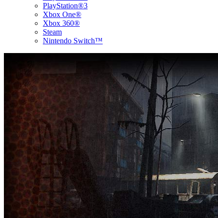
PlayStation®3
Xbox One®
Xbox 360®
Steam
Nintendo Switch™