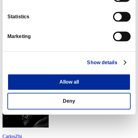
Statistics
Marketing
Phantom
スコア:Lv:100/01'38"44
Show details
RANK
34
Allow all
Deny
CarlosZhi