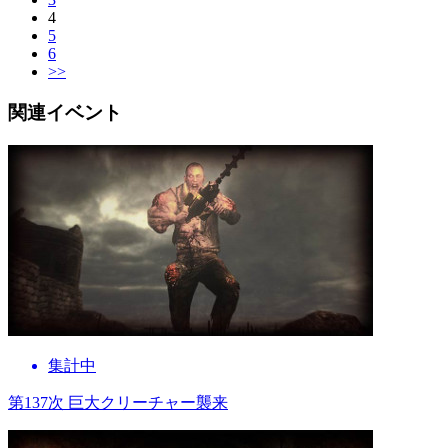
4
5
6
>>
関連イベント
集計中
第137次 巨大クリーチャー襲来