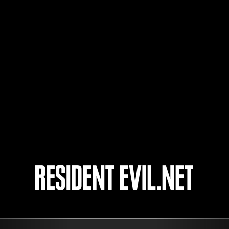
kukhan valentine
3
4
5
6