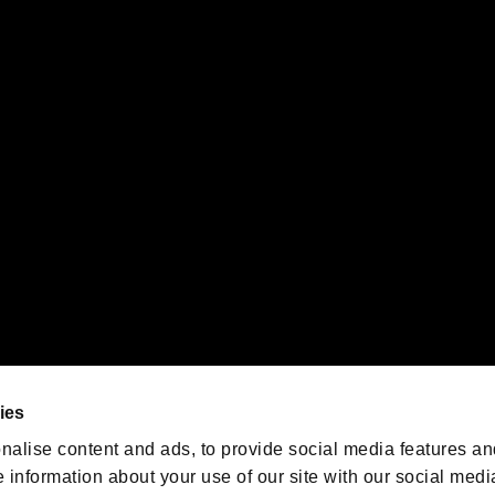
体を問わず、弊社では一切関知いたしません。
ることをあらかじめご了承のうえ、ご利用くださいますようお願い申し上げます。
PS5ロゴ”および“PS5”は株式会社ソニー・インタラクティブエンタテインメントの登録商
インタラクティブエンタテインメントの
登録商標です。
また、"
"および"
orporation in the U.S. and/or other countries.
ゲームの最新情報を発信中！
「バイオハザード」
ゲーム公式アカウント
@BIO_OFFICIAL
ies
nalise content and ads, to provide social media features an
e information about your use of our site with our social medi