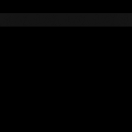
TOP
オンラインイベント
第543回 レベル制限チャ
ランキング
第543回 レベル制限チャレンジ
2020.07.14 15:00 (JST) - 2020.07.20 15:00 (JST)
イベントページへ
シングル
ダブル
※ランキングは