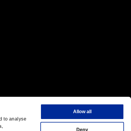
標または商標です。
"は同社の商標です。
Allow all
d to analyse
a,
Deny