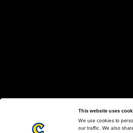
当サービスにおけるユーザー間のトラブルにつきましては、個人・団
情報の公開・閲覧・送信・受信につきましては、すべて自己責任であ
“プレイステーション ファミリーマーク”、“PlayStation”、“
"
"、"PlayStation"、"
"および"
"は
株式会社ソニー・
Nintendo Switchのロゴ・Nintendo Switchは任天堂の商標です。
Steam logo are trademarks and/or registered trademarks of Valve C
Font Design by Fontworks Inc.
OFFICIAL SNS
ブランド最新情報や気になるトピックスを発信中！
「バイオハザード」
ブランド公式アカウント
@REBHPortal
This website uses cook
Facebook
YouTube
We use cookies to perso
our traffic. We also shar