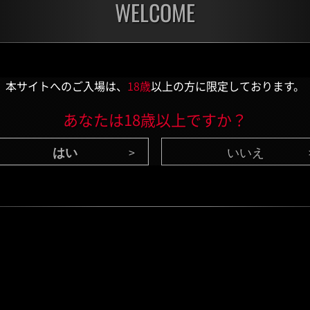
WELCOME
開催中
開催
第1175回 レベル制限
第1
チャレンジ
チャ
残り:3日
残り:
本サイトへのご入場は、
18歳
以上の方に限定しております。
あなたは18歳以上ですか？
いいえ
CONTENTS
/ 最新情報