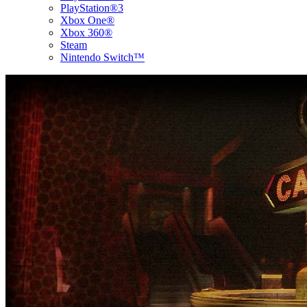
PlayStation®3
Xbox One®
Xbox 360®
Steam
Nintendo Switch™