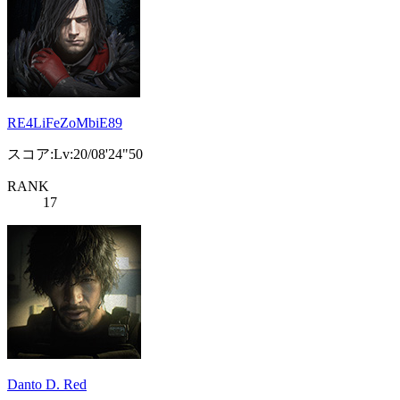
RE4LiFeZoMbiE89
スコア:Lv:20/08'24"50
RANK
17
Danto D. Red