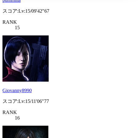
pummilla
スコア:Lv:15/09'42"67
RANK
15
Giovanny8990
スコア:Lv:15/11'06"77
RANK
16