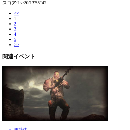
スコア:Lv:20/13'55"42
<<
1
2
3
4
5
>>
関連イベント
集計中