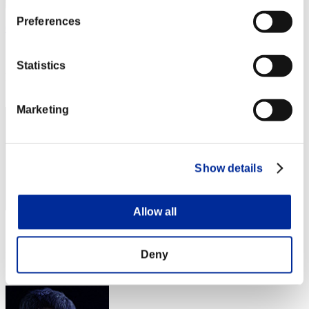
Preferences
Crown of R
スコア:Lv:1/06'52"17
Statistics
RANK
3
Marketing
Show details
Allow all
スコア: -
Deny
RANK
4