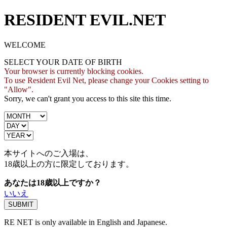
RESIDENT EVIL.NET
WELCOME
SELECT YOUR DATE OF BIRTH
Your browser is currently blocking cookies.
To use Resident Evil Net, please change your Cookies setting to
"Allow".
Sorry, we can't grant you access to this site this time.
本サイトへのご入場は、
18歳
以上の方に限定しております。
あなたは18歳以上ですか？
いいえ
RE NET is only available in English and Japanese.