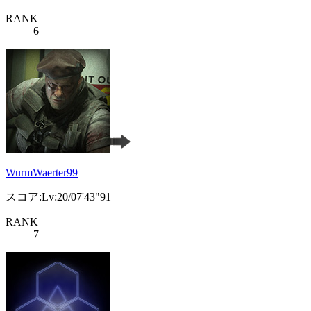
RANK
6
WurmWaerter99
スコア:Lv:20/07'43"91
RANK
7