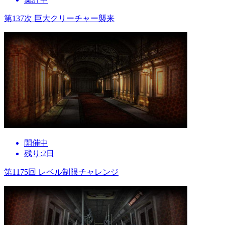
第137次 巨大クリーチャー襲来
開催中
残り:2日
第1175回 レベル制限チャレンジ