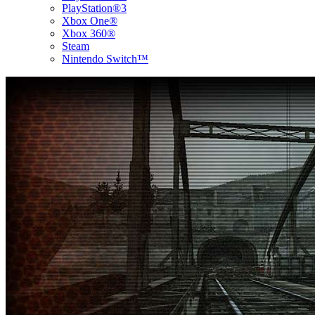
PlayStation®3
Xbox One®
Xbox 360®
Steam
Nintendo Switch™