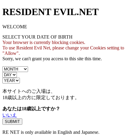
RESIDENT EVIL.NET
WELCOME
SELECT YOUR DATE OF BIRTH
Your browser is currently blocking cookies.
To use Resident Evil Net, please change your Cookies setting to
"Allow".
Sorry, we can't grant you access to this site this time.
本サイトへのご入場は、
18歳
以上の方に限定しております。
あなたは18歳以上ですか？
いいえ
RE NET is only available in English and Japanese.