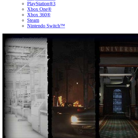
PlayStation®3
Xbox One®
Xbox 360®
Steam
Nintendo Switch™