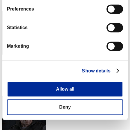
33
Preferences
Statistics
Marketing
Nimitz
Show details
スコア:27階層/47'16"64
RANK
34
Allow all
Deny