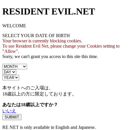
RESIDENT EVIL.NET
WELCOME
SELECT YOUR DATE OF BIRTH
Your browser is currently blocking cookies.
To use Resident Evil Net, please change your Cookies setting to
"Allow".
Sorry, we can't grant you access to this site this time.
本サイトへのご入場は、
18歳
以上の方に限定しております。
あなたは18歳以上ですか？
いいえ
RE NET is only available in English and Japanese.