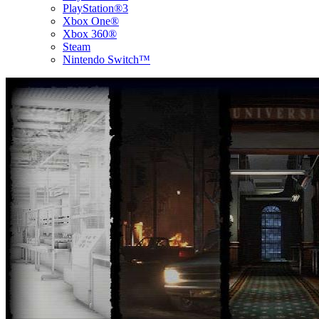
PlayStation®3
Xbox One®
Xbox 360®
Steam
Nintendo Switch™