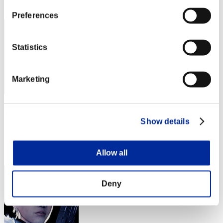
3
Preferences
Statistics
Marketing
yamazaki
Show details
スコア:30階層/46'51"51
RANK
4
Allow all
Deny