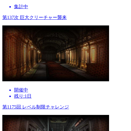
集計中
第137次 巨大クリーチャー襲来
開催中
残り:1日
第1175回 レベル制限チャレンジ