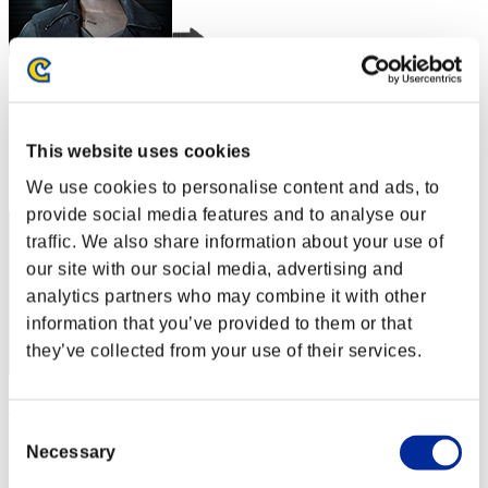
Hilda Guardian
スコア:30階層/42'05"26
This website uses cookies
RANK
2
We use cookies to personalise content and ads, to
provide social media features and to analyse our
traffic. We also share information about your use of
our site with our social media, advertising and
analytics partners who may combine it with other
information that you’ve provided to them or that
they’ve collected from your use of their services.
BarryPowerBurton77
Consent
スコア:30階層/43'28"67
Necessary
Selection
RANK