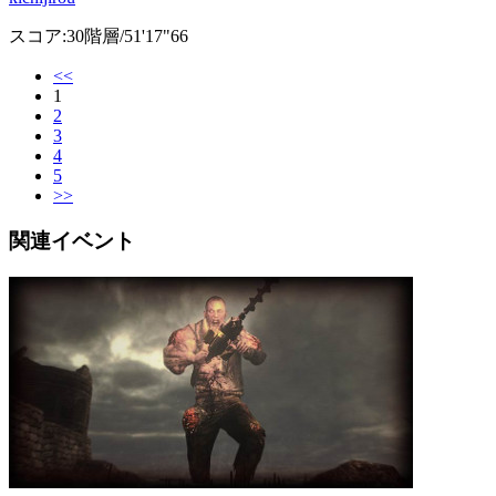
スコア:30階層/51'17"66
<<
1
2
3
4
5
>>
関連イベント