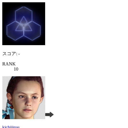
スコア: -
RANK
10
kichijirou