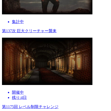
集計中
第137次 巨大クリーチャー襲来
開催中
残り:4日
第1175回 レベル制限チャレンジ