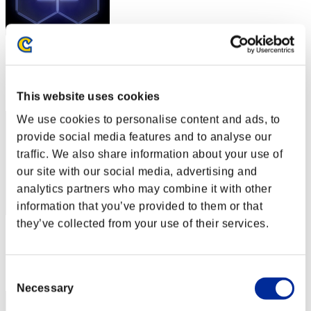
スコア: -
RANK
2
This website uses cookies
We use cookies to personalise content and ads, to
provide social media features and to analyse our
traffic. We also share information about your use of
our site with our social media, advertising and
analytics partners who may combine it with other
information that you’ve provided to them or that
they’ve collected from your use of their services.
スコア: -
RANK
3
Consent
Necessary
Selection