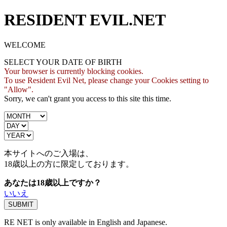
RESIDENT EVIL.NET
WELCOME
SELECT YOUR DATE OF BIRTH
Your browser is currently blocking cookies.
To use Resident Evil Net, please change your Cookies setting to
"Allow".
Sorry, we can't grant you access to this site this time.
本サイトへのご入場は、
18歳
以上の方に限定しております。
あなたは18歳以上ですか？
いいえ
RE NET is only available in English and Japanese.