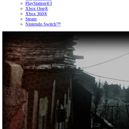
PlayStation®3
Xbox One®
Xbox 360®
Steam
Nintendo Switch™