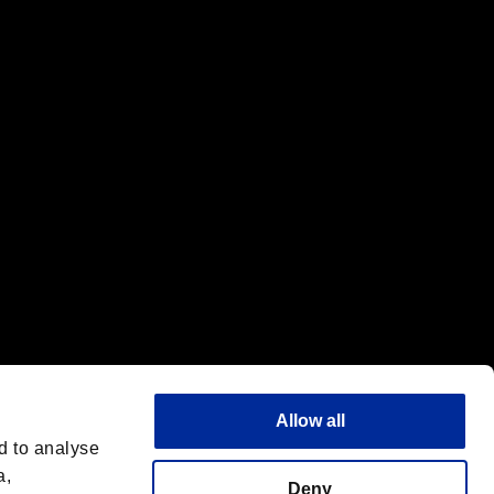
標または商標です。
"は同社の商標です。
Allow all
d to analyse
a,
Deny