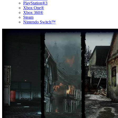
PlayStation®3
Xbox One®
Xbox 360®
Steam
Nintendo Switch™