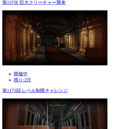
第137次 巨大クリーチャー襲来
開催中
残り:2日
第1175回 レベル制限チャレンジ