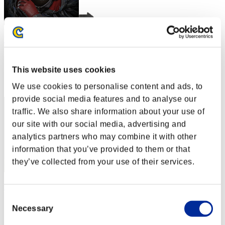
VALKGARD ALVI
スコア:30階層/39'09"46
This website uses cookies
RANK
1
We use cookies to personalise content and ads, to
provide social media features and to analyse our
traffic. We also share information about your use of
our site with our social media, advertising and
analytics partners who may combine it with other
information that you’ve provided to them or that
they’ve collected from your use of their services.
ADR JaiDe N
Consent
スコア:30階層/39'09"46
Necessary
Selection
RANK