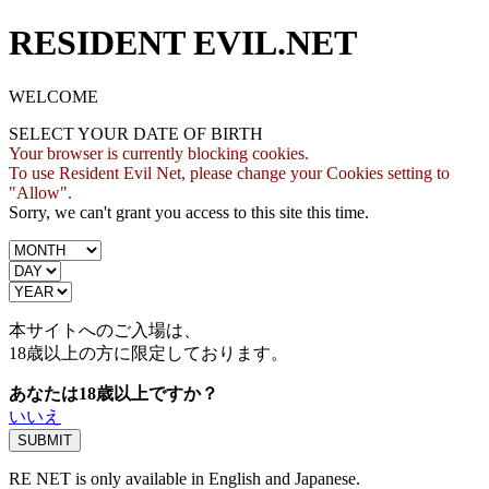
RESIDENT EVIL.NET
WELCOME
SELECT YOUR DATE OF BIRTH
Your browser is currently blocking cookies.
To use Resident Evil Net, please change your Cookies setting to
"Allow".
Sorry, we can't grant you access to this site this time.
本サイトへのご入場は、
18歳
以上の方に限定しております。
あなたは18歳以上ですか？
いいえ
RE NET is only available in English and Japanese.