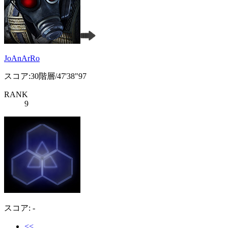
JoAnArRo
スコア:30階層/47'38"97
RANK
9
スコア: -
<<