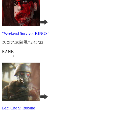
"Weekend Survivor KINGS"
スコア:30階層/42'45"23
RANK
7
Baci Che Si Rubano