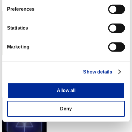
3
Preferences
Statistics
Marketing
caged cat
Show details
スコア:30階層/39'47"34
RANK
3
Allow all
Deny