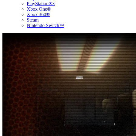
PlayStation®3
Xbox One®
Xbox 360®
Steam
Nintendo Switch™