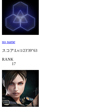
no name
スコア:Lv:1/23'39"63
RANK
17