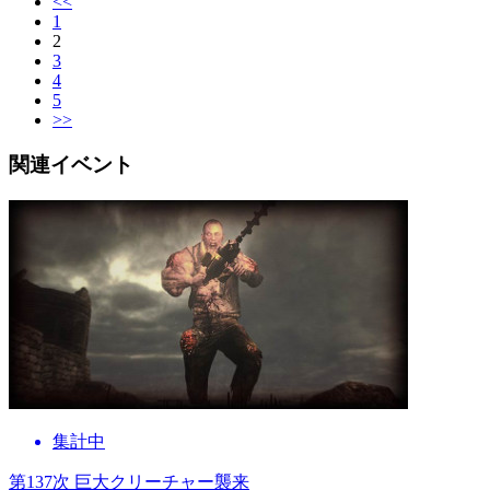
<<
1
2
3
4
5
>>
関連イベント
集計中
第137次 巨大クリーチャー襲来