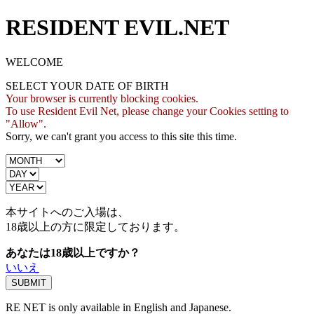
RESIDENT EVIL.NET
WELCOME
SELECT YOUR DATE OF BIRTH
Your browser is currently blocking cookies.
To use Resident Evil Net, please change your Cookies setting to
"Allow".
Sorry, we can't grant you access to this site this time.
本サイトへのご入場は、
18歳
以上の方に限定しております。
あなたは18歳以上ですか？
いいえ
RE NET is only available in English and Japanese.