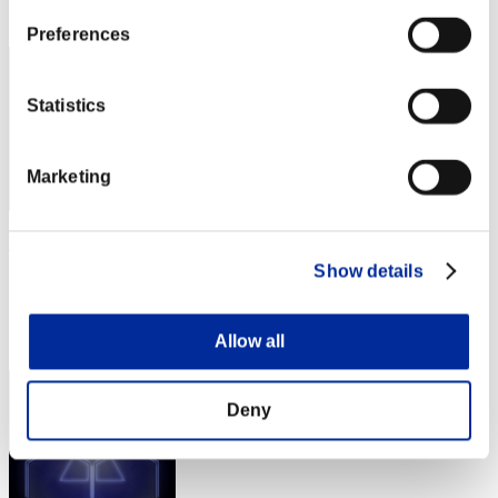
13
Preferences
Statistics
Marketing
Purifyingflame
Show details
スコア:Lv:1/14'25"65
RANK
Allow all
14
Deny