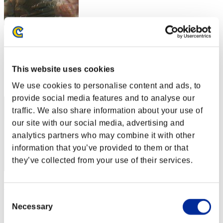
poni34
スコア:Lv:1/10'15"31
This website uses cookies
RANK
12
We use cookies to personalise content and ads, to
provide social media features and to analyse our
traffic. We also share information about your use of
our site with our social media, advertising and
analytics partners who may combine it with other
information that you’ve provided to them or that
they’ve collected from your use of their services.
クイックさん
Consent
スコア:Lv:1/10'33"22
Necessary
Selection
RANK