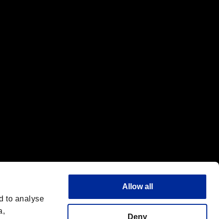
標または商標です。
"は同社の商標です。
Allow all
d to analyse
a,
Deny