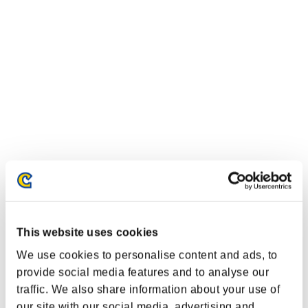
This website uses cookies
We use cookies to personalise content and ads, to
イベントランキング
provide social media features and to analyse our
traffic. We also share information about your use of
PlayStation®4
PlayStation®4
our site with our social media, advertising and