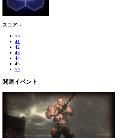
スコア: -
<<
41
42
43
44
45
>>
関連イベント