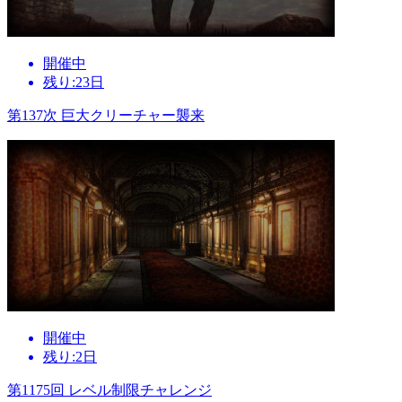
開催中
残り:23日
第137次 巨大クリーチャー襲来
開催中
残り:2日
第1175回 レベル制限チャレンジ