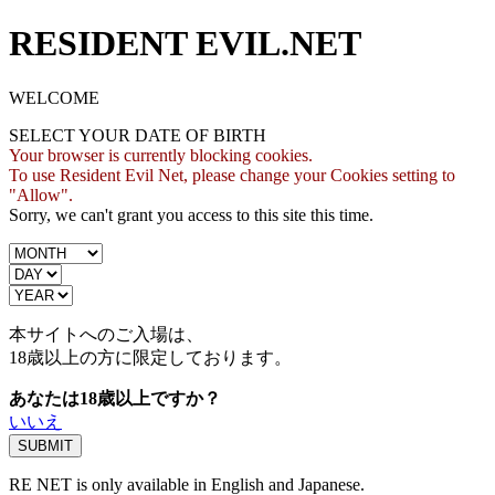
RESIDENT EVIL.NET
WELCOME
SELECT YOUR DATE OF BIRTH
Your browser is currently blocking cookies.
To use Resident Evil Net, please change your Cookies setting to
"Allow".
Sorry, we can't grant you access to this site this time.
本サイトへのご入場は、
18歳
以上の方に限定しております。
あなたは18歳以上ですか？
いいえ
RE NET is only available in English and Japanese.