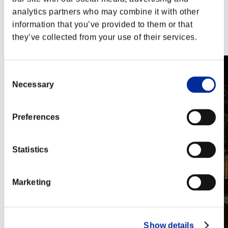
PlayStation®3
analytics partners who may combine it with other
Xbox One®
Xbox 360®
information that you’ve provided to them or that
Steam
they’ve collected from your use of their services.
Nintendo Switch™
Consent
Necessary
Selection
Preferences
Statistics
Marketing
Show details