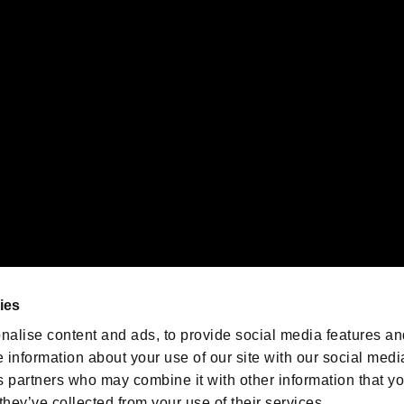
PS5ロゴ”および“PS5”は株式会社ソニー・インタラクティブエンタテインメントの登録商
インタラクティブエンタテインメントの
登録商標です。
また、"
"および"
orporation in the U.S. and/or other countries.
ゲームの最新情報を発信中！
「バイオハザード」
ゲーム公式アカウント
@BIO_OFFICIAL
ies
nalise content and ads, to provide social media features an
e information about your use of our site with our social medi
s partners who may combine it with other information that y
they’ve collected from your use of their services.