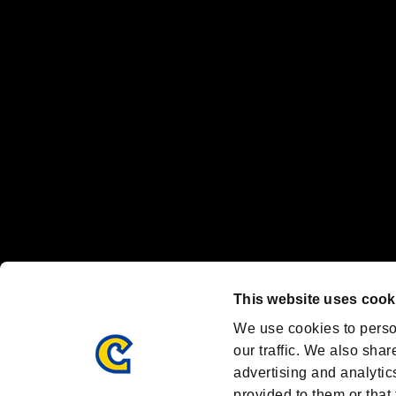
“プレイステーション ファミリーマーク”、“PlayStation”、“
"
"、"PlayStation"、"
"および"
"は
株式会社ソニー・
Nintendo Switchのロゴ・Nintendo Switchは任天堂の商標です。
Steam logo are trademarks and/or registered trademarks of Valve C
Font Design by Fontworks Inc.
OFFICIAL SNS
ブランド最新情報や気になるトピックスを発信中！
「バイオハザード」
ブランド公式アカウント
@REBHPortal
This website uses cook
Facebook
YouTube
We use cookies to perso
our traffic. We also shar
advertising and analytic
provided to them or that 