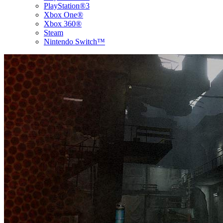
PlayStation®3
Xbox One®
Xbox 360®
Steam
Nintendo Switch™