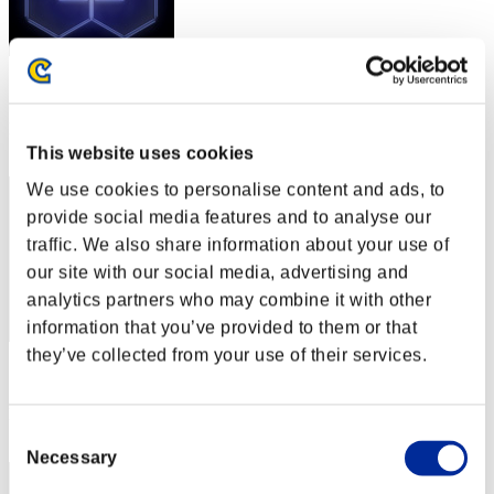
スコア: -
RANK
182
This website uses cookies
We use cookies to personalise content and ads, to
provide social media features and to analyse our
traffic. We also share information about your use of
our site with our social media, advertising and
analytics partners who may combine it with other
information that you’ve provided to them or that
they’ve collected from your use of their services.
スコア: -
RANK
183
Consent
Necessary
Selection