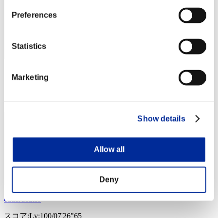
Preferences
Statistics
スコア: -
Marketing
RANK
184
Show details
Allow all
Deny
eduardoatbs
スコア:Lv:100/07'26"65