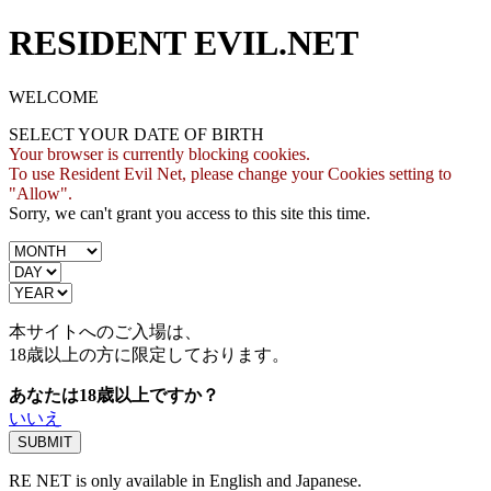
RESIDENT EVIL.NET
WELCOME
SELECT YOUR DATE OF BIRTH
Your browser is currently blocking cookies.
To use Resident Evil Net, please change your Cookies setting to
"Allow".
Sorry, we can't grant you access to this site this time.
本サイトへのご入場は、
18歳
以上の方に限定しております。
あなたは18歳以上ですか？
いいえ
RE NET is only available in English and Japanese.