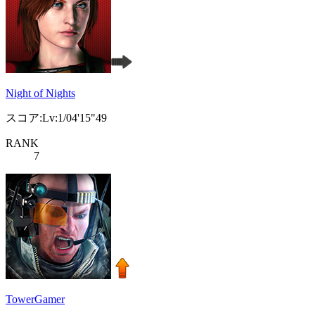
Night of Nights
スコア:Lv:1/04'15"49
RANK
7
TowerGamer