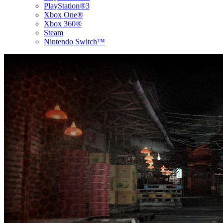
PlayStation®3
Xbox One®
Xbox 360®
Steam
Nintendo Switch™