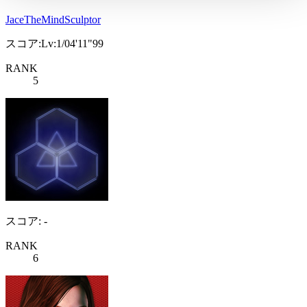
JaceTheMindSculptor
スコア:Lv:1/04'11"99
RANK
5
スコア: -
RANK
6