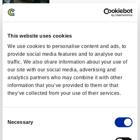
Aniki.tlr
This website uses cookies
スコア:Lv:1/03'25"14
We use cookies to personalise content and ads, to
RANK
2
provide social media features and to analyse our
traffic. We also share information about your use of
our site with our social media, advertising and
analytics partners who may combine it with other
information that you’ve provided to them or that
they’ve collected from your use of their services.
Consent
スコア: -
Necessary
Selection
RANK
3