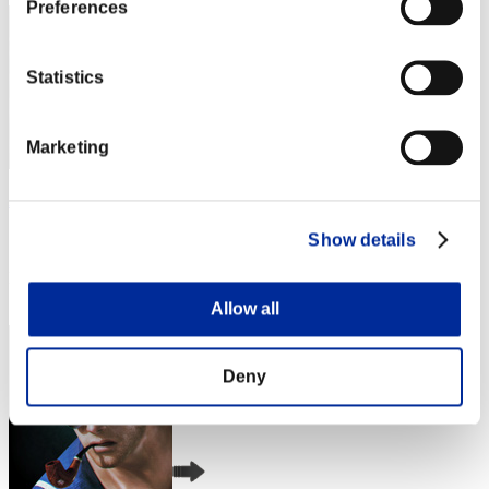
Preferences
Statistics
Marketing
AZ
スコア:Lv:1/03'51"62
Show details
RANK
4
Allow all
Deny