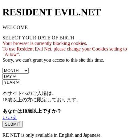
RESIDENT EVIL.NET
WELCOME
SELECT YOUR DATE OF BIRTH
Your browser is currently blocking cookies.
To use Resident Evil Net, please change your Cookies setting to
"Allow".
Sorry, we can't grant you access to this site this time.
本サイトへのご入場は、
18歳
以上の方に限定しております。
あなたは18歳以上ですか？
いいえ
RE NET is only available in English and Japanese.