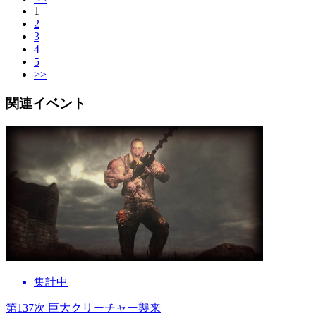
1
2
3
4
5
>>
関連イベント
集計中
第137次 巨大クリーチャー襲来