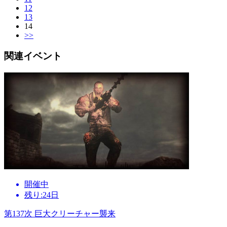
12
13
14
>>
関連イベント
開催中
残り:24日
第137次 巨大クリーチャー襲来