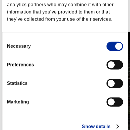
PlayStation®3
analytics partners who may combine it with other
Xbox One®
information that you’ve provided to them or that
Xbox 360®
Steam
they’ve collected from your use of their services.
Nintendo Switch™
Consent
Necessary
Selection
Preferences
Statistics
Marketing
Show details