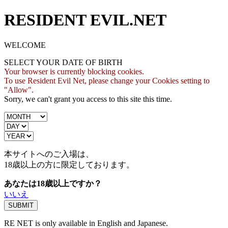
RESIDENT EVIL.NET
WELCOME
SELECT YOUR DATE OF BIRTH
Your browser is currently blocking cookies.
To use Resident Evil Net, please change your Cookies setting to
"Allow".
Sorry, we can't grant you access to this site this time.
本サイトへのご入場は、
18歳
以上の方に限定しております。
あなたは18歳以上ですか？
いいえ
RE NET is only available in English and Japanese.