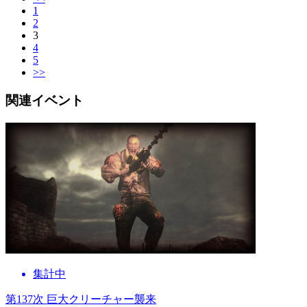
1
2
3
4
5
>>
関連イベント
集計中
第137次 巨大クリーチャー襲来