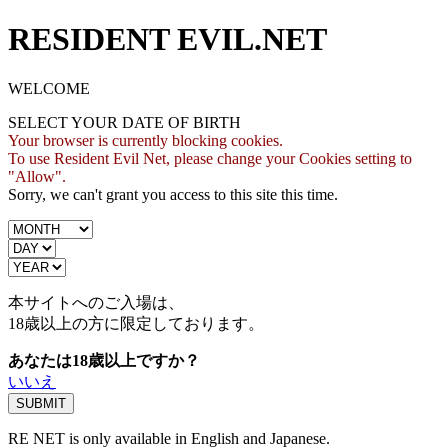
RESIDENT EVIL.NET
WELCOME
SELECT YOUR DATE OF BIRTH
Your browser is currently blocking cookies.
To use Resident Evil Net, please change your Cookies setting to
"Allow".
Sorry, we can't grant you access to this site this time.
本サイトへのご入場は、
18歳
以上の方に限定しております。
あなたは18歳以上ですか？
いいえ
RE NET is only available in English and Japanese.