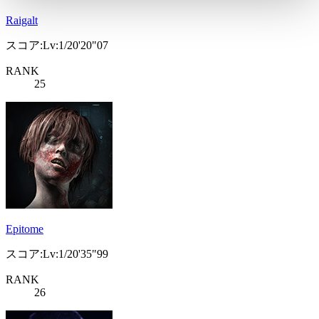
Raigalt
スコア:Lv:1/20'20"07
RANK
25
Epitome
スコア:Lv:1/20'35"99
RANK
26