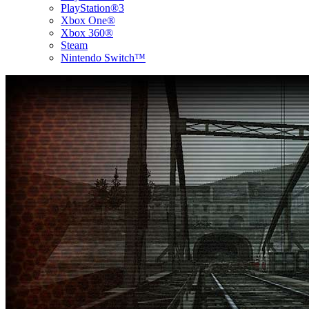
PlayStation®3
Xbox One®
Xbox 360®
Steam
Nintendo Switch™