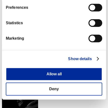
Preferences
Statistics
Marketing
xieshendepucong
スコア:Lv:1/19'18"34
Show details
RANK
24
Allow all
Deny