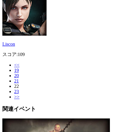
Liscon
スコア:109
<<
19
20
21
22
23
>>
関連イベント