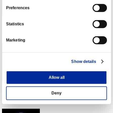
Preferences
スコア: -
Statistics
RANK
214
Marketing
Show details
Allow all
スコア: -
Deny
RANK
215