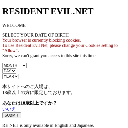
RESIDENT EVIL.NET
WELCOME
SELECT YOUR DATE OF BIRTH
Your browser is currently blocking cookies.
To use Resident Evil Net, please change your Cookies setting to
"Allow".
Sorry, we can't grant you access to this site this time.
本サイトへのご入場は、
18歳
以上の方に限定しております。
あなたは18歳以上ですか？
いいえ
RE NET is only available in English and Japanese.