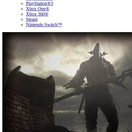
PlayStation®3
Xbox One®
Xbox 360®
Steam
Nintendo Switch™