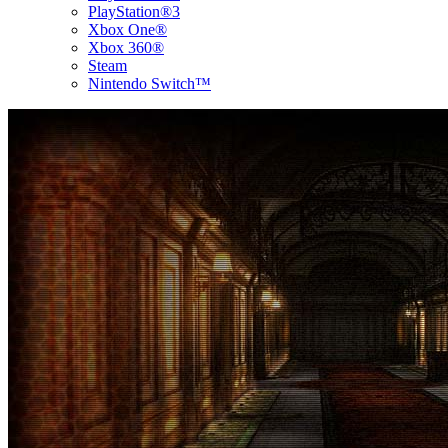
PlayStation®3
Xbox One®
Xbox 360®
Steam
Nintendo Switch™