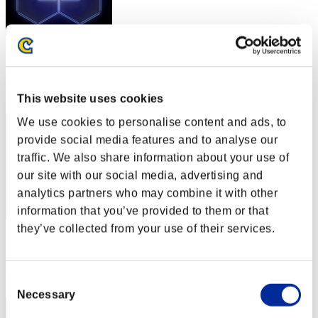
スコア: -
RANK
122
This website uses cookies
We use cookies to personalise content and ads, to
provide social media features and to analyse our
traffic. We also share information about your use of
our site with our social media, advertising and
analytics partners who may combine it with other
information that you’ve provided to them or that
they’ve collected from your use of their services.
スコア: -
RANK
123
Consent
Necessary
Selection