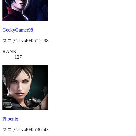
GeekyGamer98
スコア:Lv:40/05'12"98
RANK
127
Phoenix
スコア:Lv:40/05'36"43