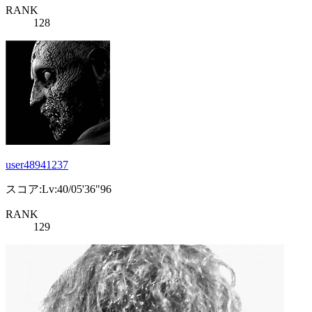
RANK
128
user48941237
スコア:Lv:40/05'36"96
RANK
129