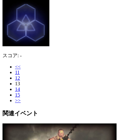
スコア: -
<<
11
12
13
14
15
>>
関連イベント