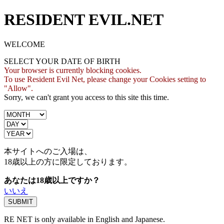
RESIDENT EVIL.NET
WELCOME
SELECT YOUR DATE OF BIRTH
Your browser is currently blocking cookies.
To use Resident Evil Net, please change your Cookies setting to
"Allow".
Sorry, we can't grant you access to this site this time.
本サイトへのご入場は、
18歳
以上の方に限定しております。
あなたは18歳以上ですか？
いいえ
RE NET is only available in English and Japanese.