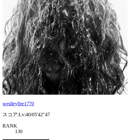
weslleyfire1770
スコア:Lv:40/05'42"47
RANK
130