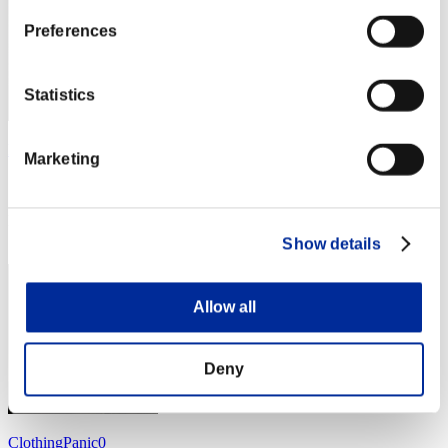
Preferences
Statistics
konohazuku
Marketing
スコア:Lv:40/04'54"78
RANK
124
Show details
Allow all
Deny
ClothingPanic0