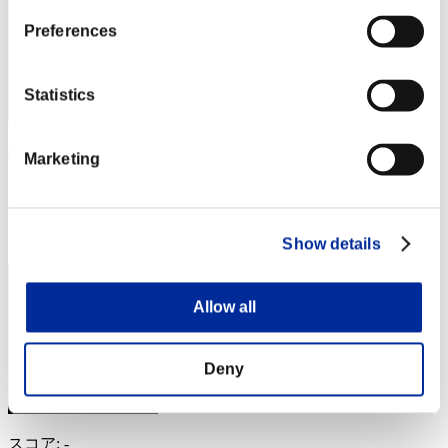
Preferences
Statistics
hyuga
Marketing
スコア:Lv:100/04'16"61
RANK
74
Show details
Allow all
Deny
スコア: -