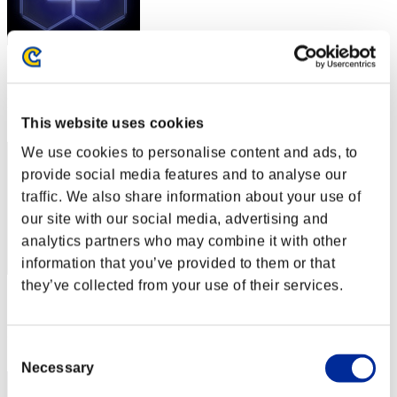
スコア: -
RANK
72
This website uses cookies
We use cookies to personalise content and ads, to
provide social media features and to analyse our
traffic. We also share information about your use of
our site with our social media, advertising and
analytics partners who may combine it with other
information that you’ve provided to them or that
they’ve collected from your use of their services.
スコア: -
RANK
73
Consent
Necessary
Selection