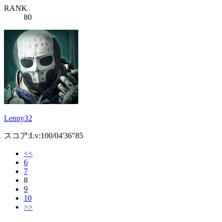
RANK
80
Lenny32
スコア:Lv:100/04'36"85
<<
6
7
8
9
10
>>