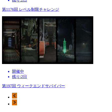
残り:2日
第1176回 レベル制限チャレンジ
開催中
残り:2日
第197回 ウィークエンドサバイバー