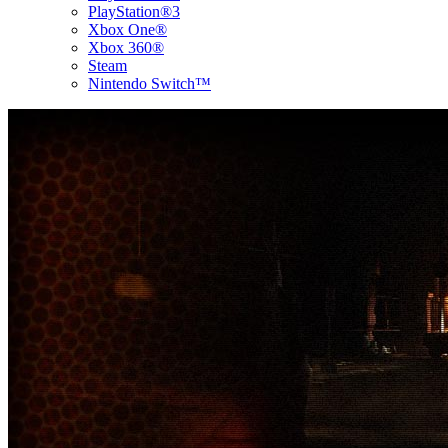
PlayStation®3
Xbox One®
Xbox 360®
Steam
Nintendo Switch™