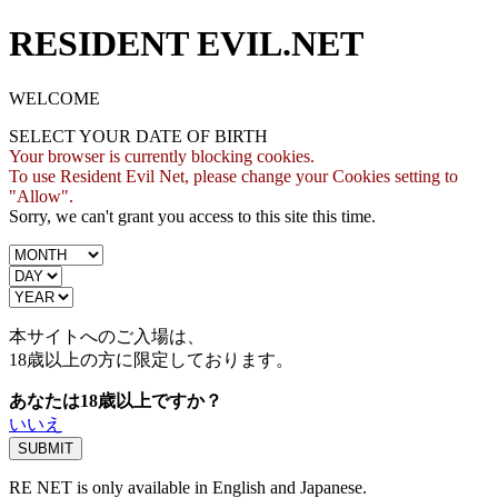
RESIDENT EVIL.NET
WELCOME
SELECT YOUR DATE OF BIRTH
Your browser is currently blocking cookies.
To use Resident Evil Net, please change your Cookies setting to
"Allow".
Sorry, we can't grant you access to this site this time.
本サイトへのご入場は、
18歳
以上の方に限定しております。
あなたは18歳以上ですか？
いいえ
RE NET is only available in English and Japanese.